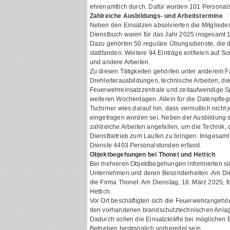
ehrenamtlich durch. Dafür wurden 101 Personals
Zahlreiche Ausbildungs- und Arbeitstermine
Neben den Einsätzen absolvierten die Mitglieder
Dienstbuch waren für das Jahr 2025 insgesamt 1
Dazu gehörten 50 reguläre Übungsdienste, die d
stattfanden. Weitere 94 Einträge entfielen auf 
und andere Arbeiten.
Zu diesen Tätigkeiten gehörten unter anderem 
Drehleiterausbildungen, technische Arbeiten, die
Feuerwehreinsatzzentrale und zeitaufwendige 
weiteren Wochentagen. Allein für die Datenpfle
Tschirner wies darauf hin, dass vermutlich nicht 
eingetragen worden sei. Neben der Ausbildung 
zahlreiche Arbeiten angefallen, um die Technik,
Dienstbetrieb zum Laufen zu bringen. Insgesamt
Dienste 4403 Personalstunden erfasst.
Objektbegehungen bei Thonet und Hettich
Bei mehreren Objektbegehungen informierten sich
Unternehmen und deren Besonderheiten. Am Dien
die Firma Thonet. Am Dienstag, 18. März 2025, f
Hettich.
Vor Ort beschäftigten sich die Feuerwehrangehör
den vorhandenen brandschutztechnischen Anlag
Dadurch sollen die Einsatzkräfte bei möglichen 
Betrieben bestmöglich vorbereitet sein.