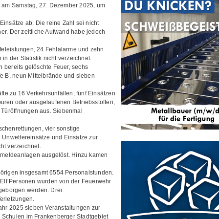
der am Samstag, 27. Dezember 2025, um
insätze ab. Die reine Zahl sei nicht
er. Der zeitliche Aufwand habe jedoch
ilfeleistungen, 24 Fehlalarme und zehn
n der Statistik nicht verzeichnet.
 bereits gelöschte Feuer, sechs
fe B, neun Mittelbrände und sieben
äfte zu 16 Verkehrsunfällen, fünf Einsätzen
puren oder ausgelaufenen Betriebsstoffen,
3 Türöffnungen aus. Siebenmal
schenrettungen, vier sonstige
. Unwettereinsätze und Einsätze zur
ht verzeichnet.
dmeldeanlagen ausgelöst. Hinzu kamen
hörigen insgesamt 6554 Personalstunden.
. Elf Personen wurden von der Feuerwehr
 geborgen werden. Drei
Verletzungen.
Jahr 2025 sieben Veranstaltungen zur
d Schulen im Frankenberger Stadtgebiet