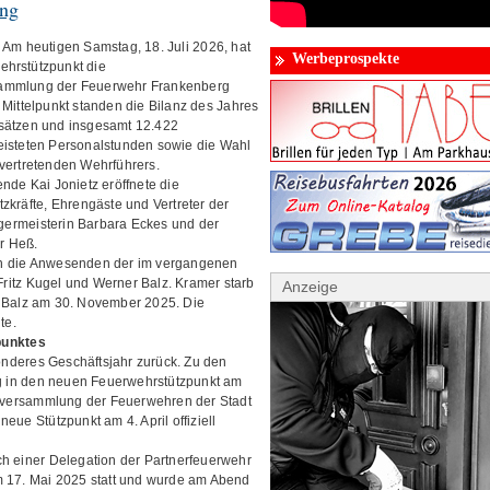
ung
 heutigen Samstag, 18. Juli 2026, hat
Werbeprospekte
hrstützpunkt die
ammlung der Feuerwehr Frankenberg
 Mittelpunkt standen die Bilanz des Jahres
sätzen und insgesamt 12.422
eisteten Personalstunden sowie die Wahl
lvertretenden Wehrführers.
ende Kai Jonietz eröffnete die
zkräfte, Ehrengäste und Vertreter der
ermeisterin Barbara Eckes und der
r Heß.
en die Anwesenden der im vergangenen
ritz Kugel und Werner Balz. Kramer starb
Anzeige
d Balz am 30. November 2025. Die
te.
punktes
sonderes Geschäftsjahr zurück. Zu den
 in den neuen Feuerwehrstützpunkt am
versammlung der Feuerwehren der Stadt
eue Stützpunkt am 4. April offiziell
ch einer Delegation der Partnerfeuerwehr
m 17. Mai 2025 statt und wurde am Abend