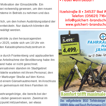
 Motivation der Einsatzkräfte. Ein
en sei notwendig gewesen, um den neuen
ysteme in Betrieb zu nehmen und das
rlich, um den hohen Ausbildungsstand der
entwickeln. Nur dadurch könnten die
ewältigt werden.
ehörte zu den herausragenden
r 2025, setzte sich um 18 Uhr ein
lten Katastrophenschutzzentrum in
ke durch Frankenberg und applaudierten
roße Anteilnahme der Bevölkerung habe ihn
and habe er nicht gerechnet.
nisationen standen im Stadtgebiet
ststelle warteten mit ihrem Personal, den
 Marburger Straße auf den Korso.
und einem Gänsehautmoment. Im Anschluss
en gemeinsam mit ihren Familien im
ehrangehörige, die bereits bei der
 dabei gewesen waren. Zweimal im
zpunkt mitzuerleben, sei etwas