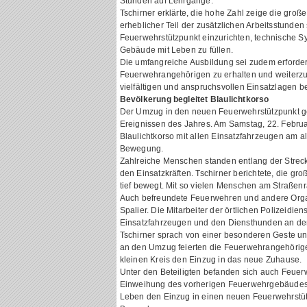
Stunden auf Lehrgänge.
Tschirner erklärte, die hohe Zahl zeige die große
erheblicher Teil der zusätzlichen Arbeitsstund
Feuerwehrstützpunkt einzurichten, technische S
Gebäude mit Leben zu füllen.
Die umfangreiche Ausbildung sei zudem erforde
Feuerwehrangehörigen zu erhalten und weiterzu
vielfältigen und anspruchsvollen Einsatzlagen b
Bevölkerung begleitet Blaulichtkorso
Der Umzug in den neuen Feuerwehrstützpunkt g
Ereignissen des Jahres. Am Samstag, 22. Februa
Blaulichtkorso mit allen Einsatzfahrzeugen am a
Bewegung.
Zahlreiche Menschen standen entlang der Strec
den Einsatzkräften. Tschirner berichtete, die g
tief bewegt. Mit so vielen Menschen am Straßenr
Auch befreundete Feuerwehren und andere Orga
Spalier. Die Mitarbeiter der örtlichen Polizeidien
Einsatzfahrzeugen und den Diensthunden an der
Tschirner sprach von einer besonderen Geste 
an den Umzug feierten die Feuerwehrangehörig
kleinen Kreis den Einzug in das neue Zuhause.
Unter den Beteiligten befanden sich auch Feuerw
Einweihung des vorherigen Feuerwehrgebäudes
Leben den Einzug in einen neuen Feuerwehrstüt