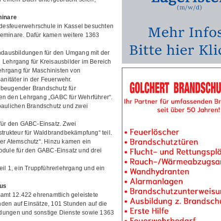
minare
desfeuerwehrschule in Kassel besuchten
Seminare. Dafür kamen weitere 1363
dausbildungen für den Umgang mit der
 Lehrgang für Kreisausbilder im Bereich
hrgang für Maschinisten von
nitäter in der Feuerwehr.
rbeugender Brandschutz für
ten den Lehrgang „GABC für Wehrführer“.
aulichen Brandschutz und zwei
 für den GABC-Einsatz. Zwei
rukteur für Waldbrandbekämpfung“ teil.
ter Atemschutz“. Hinzu kamen ein
module für den GABC-Einsatz und drei
 1, ein Truppführerlehrgang und ein
aus
samt 12.422 ehrenamtlich geleistete
den auf Einsätze, 101 Stunden auf die
ldungen und sonstige Dienste sowie 1363