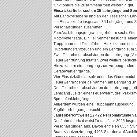
funktioniere die Zusammenarbeit weiterhin gut.
Einsatzkräfte besuchen 35 Lehrgänge und Se
Auf Landkreisebene und an der Hessischen Lan
die Einsatzkräfte insgesamt 35 Lehrgänge und 
Personalstunden zusammen.
Zum Ausbildungsprogramm gehörten sechs Grun
Motorkettensäge. Ein Teilnehmer besuchte einen
Truppmann und Truppführer. Hinzu kamen ein Le
Hubrettungsfahrzeugen und ein Lehrgang zum Sa
Zwei Teilnehmer absolvierten den Lehrgang „Vo
Feuerwehrführungskräfte“. Zwei weitere besuch
Hinzu kamen ein Lehrgang zum vorbeugenden b
Gerätewartlehrgänge.
Vier Einsatzkräfte absolvierten das Grundmodul
Feuerwehrangehörige nahmen am Lehrgang „Inst
Drei Teilnehmer absolvierten den Lehrgang „Lei
Lehrgang „Leiter einer Feuerwehr“, drei Praxis
Sprechfunklehrgänge.
Außerdem wurden eine Truppmannausbildung Teil
Zugführerlehrgang besucht.
Jahresbericht weist 12.422 Personalstunden 
Der Jahresbericht weist für das Jahr 2025 insge
Personalstunden aus. Davon entfielen 6554 Stun
Brandschutzerziehung, 4403 Stunden auf Ausbi