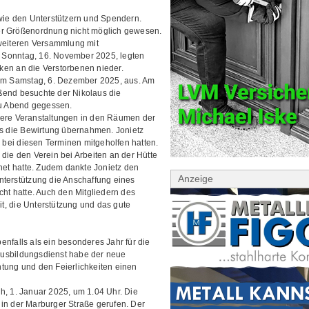
owie den Unterstützern und Spendern.
er Größenordnung nicht möglich gewesen.
 weiteren Versammlung mit
 Sonntag, 16. November 2025, legten
ken an die Verstorbenen nieder.
 am Samstag, 6. Dezember 2025, aus. Am
ßend besuchte der Nikolaus die
u Abend gegessen.
tere Veranstaltungen in den Räumen der
ns die Bewirtung übernahmen. Jonietz
bei diesen Terminen mitgeholfen hatten.
die den Verein bei Arbeiten an der Hütte
hnet hatte. Zudem dankte Jonietz den
Anzeige
nterstützung die Anschaffung eines
cht hatte. Auch den Mitgliedern des
it, die Unterstützung und das gute
nfalls als ein besonderes Jahr für die
Ausbildungsdienst habe der neue
tung und den Feierlichkeiten einen
h, 1. Januar 2025, um 1.04 Uhr. Die
in der Marburger Straße gerufen. Der