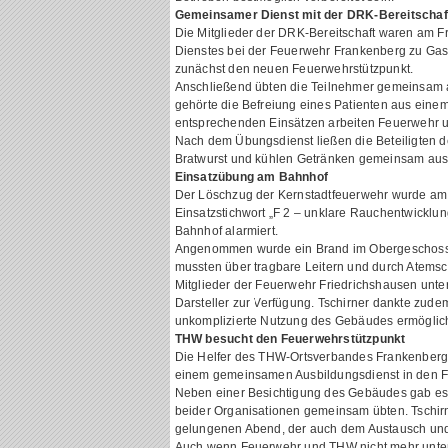
Gemeinsamer Dienst mit der DRK-Bereitschaf
Die Mitglieder der DRK-Bereitschaft waren am Fr
Dienstes bei der Feuerwehr Frankenberg zu Gas
zunächst den neuen Feuerwehrstützpunkt.
Anschließend übten die Teilnehmer gemeinsam 
gehörte die Befreiung eines Patienten aus eine
entsprechenden Einsätzen arbeiten Feuerwehr 
Nach dem Übungsdienst ließen die Beteiligten
Bratwurst und kühlen Getränken gemeinsam aus
Einsatzübung am Bahnhof
Der Löschzug der Kernstadtfeuerwehr wurde am
Einsatzstichwort „F 2 – unklare Rauchentwicklu
Bahnhof alarmiert.
Angenommen wurde ein Brand im Obergeschoss
mussten über tragbare Leitern und durch Atemsc
Mitglieder der Feuerwehr Friedrichshausen unters
Darsteller zur Verfügung. Tschirner dankte zud
unkomplizierte Nutzung des Gebäudes ermöglich
THW besucht den Feuerwehrstützpunkt
Die Helfer des THW-Ortsverbandes Frankenberg 
einem gemeinsamen Ausbildungsdienst in den F
Neben einer Besichtigung des Gebäudes gab es 
beider Organisationen gemeinsam übten. Tschirn
gelungenen Abend, der auch dem Austausch und
Auch wenn Feuerwehr und THW nicht mehr unter