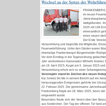
Wechsel an der Spitze der Wehrführ
FRANKENBERG. Am
im neuen Feuerwe
Jahreshauptvers
stattgefunden. Im
2025 mit 166 Ein
ehrenamtlich gel
eines neuen stel
Der Erste Vorsitz
Versammlung und begrüßte die Mitglieder, Einsat
Feuerwehrführung. Unter den Gästen waren Bürg
ehemalige Frankenberger Bürgermeister Rüdige
Vor dem Einstieg in die Tagesordnung gedacht
Jahr verstorbenen Kameraden Wilhelm Kramer, F
am 19. April 2025, Kugel am 5. Januar 2025 un
Versammlung erhob sich zu einer Schweigeminu
Vereinsjahr stand im Zeichen des neuen Stütz
Kai Jonietz blickte in seinem Bericht auf ein be
herausragenden Ereignissen gehörte der Umzug
22. Februar 2025. Die gemeinsame Jahreshaupt
Frankenberg folgte am 28. März 2025, bevor der n
eingeweiht wurde.
Besonders freute sich der Verein über den Besu
aus Seekirchen. Der Tag der offenen Tür fand a