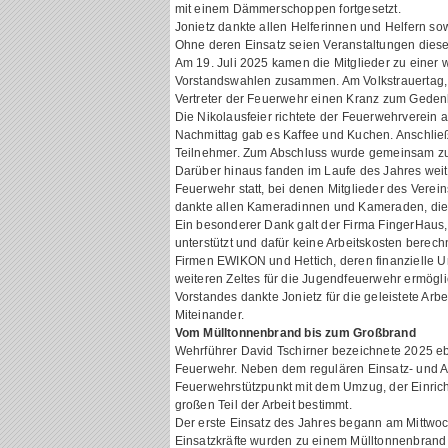
mit einem Dämmerschoppen fortgesetzt.
Jonietz dankte allen Helferinnen und Helfern s
Ohne deren Einsatz seien Veranstaltungen dies
Am 19. Juli 2025 kamen die Mitglieder zu einer
Vorstandswahlen zusammen. Am Volkstrauertag,
Vertreter der Feuerwehr einen Kranz zum Geden
Die Nikolausfeier richtete der Feuerwehrverein
Nachmittag gab es Kaffee und Kuchen. Anschlie
Teilnehmer. Zum Abschluss wurde gemeinsam z
Darüber hinaus fanden im Laufe des Jahres wei
Feuerwehr statt, bei denen Mitglieder des Verei
dankte allen Kameradinnen und Kameraden, die 
Ein besonderer Dank galt der Firma FingerHaus, 
unterstützt und dafür keine Arbeitskosten berec
Firmen EWIKON und Hettich, deren finanzielle U
weiteren Zeltes für die Jugendfeuerwehr ermögli
Vorstandes dankte Jonietz für die geleistete Arbe
Miteinander.
Vom Mülltonnenbrand bis zum Großbrand
Wehrführer David Tschirner bezeichnete 2025 ebe
Feuerwehr. Neben dem regulären Einsatz- und 
Feuerwehrstützpunkt mit dem Umzug, der Einrich
großen Teil der Arbeit bestimmt.
Der erste Einsatz des Jahres begann am Mittwoc
Einsatzkräfte wurden zu einem Mülltonnenbrand 