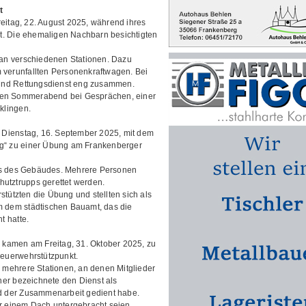
t
eitag, 22. August 2025, während ihres
t. Die ehemaligen Nachbarn besichtigten
an verschiedenen Stationen. Dazu
m verunfallten Personenkraftwagen. Bei
und Rettungsdienst eng zusammen.
 den Sommerabend bei Gesprächen, einer
klingen.
 Dienstag, 16. September 2025, mit dem
ng“ zu einer Übung am Frankenberger
 des Gebäudes. Mehrere Personen
hutztrupps gerettet werden.
tützten die Übung und stellten sich als
em dem städtischen Bauamt, das die
t hatte.
kamen am Freitag, 31. Oktober 2025, zu
euerwehrstützpunkt.
mehrere Stationen, an denen Mitglieder
er bezeichnete den Dienst als
 der Zusammenarbeit gedient habe.
 einem Dach untergebracht seien,