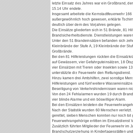
letzte Einsatz des Jahres war ein Großbrand, 
15.14 Uhr endete.
Insgesamt arbeitete die Kernstadtfeuerwehr 166 E
außergewöhnlich hoch gewesen, erklärte Tschirn
deutlich über dem des Vorjahres gelegen.
Die Einsätze gliederten sich in 51 Brände, 81 H
Brandsicherheitsdienste. Dienstleistungen waren i
Unter den 51 Brandeinsätzen befanden sich zehn
Kleinbrände der Stufe A, 19 Kleinbrände der Stu
Großbrände.
Bei den 81 Hilfeleistungen rückten die Einsatzkr
auf Gewässern, vier Gefahrguteinsätzen, 18 Öls
vier Einsätzen mit Tieren oder Insekten sowie 1
unterstützte die Feuerwehr den Rettungsdienst.
Hinzu kamen drei Amtshilfen, zwei sonstige Men
Hilfeleistungen und fünf weitere Wassereinsätze
Beseitigung von Verkehrshindernissen waren nic
Von den 24 Fehlalarmen wurden 19 durch Bran
vier blinde Alarme und ein böswilliger Alarm.
Bei den Einsätzen leisteten die Feuerwehrange
Nach der Statistik wurden 60 Menschen verletzt
gerettet, sieben Menschen konnten nur noch tot
Feuerwehrangehörige erlitten im Einsatzdienst 
Zusätzlich führten Mitglieder der Feuerwehr im 
Brandschutzerziehung in Kindertagesstätten un