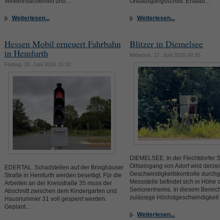
Verkehrssicherheit und…
Ortsausgangsschild. Erlaubt…
Weiterlesen...
Weiterlesen...
Hessen Mobil erneuert Fahrbahn
Blitzer in Diemelsee
in Hemfurth
Mittwoch, 17. Juni 2026 09:35
Freitag, 19. Juni 2026 15:32
DIEMELSEE. In der Flechtdorfer 
Ortseingang von Adorf wird derzei
EDERTAL. Schadstellen auf der Bringhäuser
Geschwindigkeitskontrolle durchg
Straße in Hemfurth werden beseitigt. Für die
Messstelle befindet sich in Höhe 
Arbeiten an der Kreisstraße 35 muss der
Seniorenheims. In diesem Bereich 
Abschnitt zwischen dem Kindergarten und
zulässige Höchstgeschwindigkei
Hausnummer 31 voll gesperrt werden.
Geplant…
Weiterlesen...