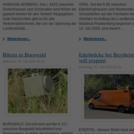
HAINA/GILSERBERG. Die L 3425 zwischen
VÖHL. Auf der K 85 zwischen
Dodenhausen und Schönstein wird früher als
Ederbringhausen und Niederork
geplant wieder für den Verkehr freigegeben.
Schadstellen auf der Fahrbahn bes
Gute Nachrichten gibt es für alle
Arbeiten im Auftrag des Landkrei
Verkehrsteilnehmer, die von der Sperrung der
Waldeck-Frankenberg beginnen 
Landesstraße…
13. Juli 2026, und dauern…
Weiterlesen...
Weiterlesen...
Blitzer in Burgwald
Ederbrücke bei Bergheim
voll gesperrt
Mittwoch, 08. Juli 2026 08:33
Dienstag, 07. Juli 2026 03:14
BURGWALD. Derzeit wird auf der K 117
zwischen Burgwald Industriehof und
EDERTAL. Hessen Mobil lässt auf
Frankenberg, in Höhe der Kaserne, geblitzt.