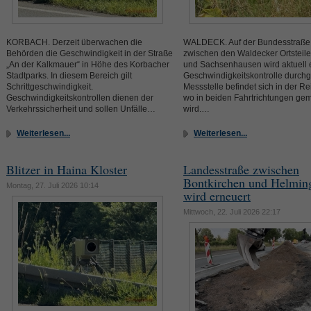
KORBACH. Derzeit überwachen die
WALDECK. Auf der Bundesstraße
Behörden die Geschwindigkeit in der Straße
zwischen den Waldecker Ortsteil
„An der Kalkmauer“ in Höhe des Korbacher
und Sachsenhausen wird aktuell 
Stadtparks. In diesem Bereich gilt
Geschwindigkeitskontrolle durchg
Schrittgeschwindigkeit.
Messstelle befindet sich in der R
Geschwindigkeitskontrollen dienen der
wo in beiden Fahrtrichtungen ge
Verkehrssicherheit und sollen Unfälle…
wird.…
Weiterlesen...
Weiterlesen...
Blitzer in Haina Kloster
Landesstraße zwischen
Bontkirchen und Helmin
Montag, 27. Juli 2026 10:14
wird erneuert
Mittwoch, 22. Juli 2026 22:17