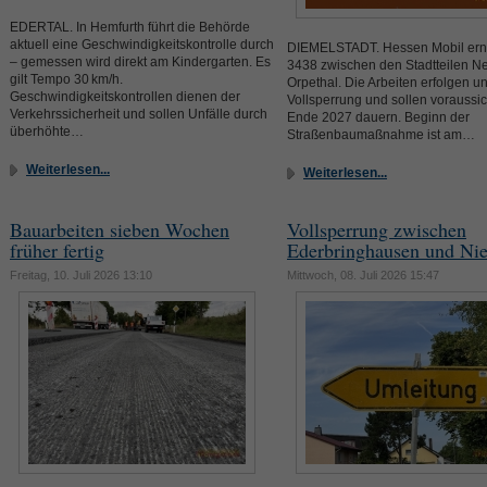
EDERTAL. In Hemfurth führt die Behörde
aktuell eine Geschwindigkeitskontrolle durch
DIEMELSTADT. Hessen Mobil erne
– gemessen wird direkt am Kindergarten. Es
3438 zwischen den Stadtteilen N
gilt Tempo 30 km/h.
Orpethal. Die Arbeiten erfolgen un
Geschwindigkeitskontrollen dienen der
Vollsperrung und sollen voraussich
Verkehrssicherheit und sollen Unfälle durch
Ende 2027 dauern. Beginn der
überhöhte…
Straßenbaumaßnahme ist am…
Weiterlesen...
Weiterlesen...
Bauarbeiten sieben Wochen
Vollsperrung zwischen
früher fertig
Ederbringhausen und Nie
Freitag, 10. Juli 2026 13:10
Mittwoch, 08. Juli 2026 15:47