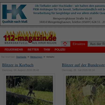
Einsätze
Aus der R
FEUERWEHR
RETTER
THW
POLIZEI
»
»
Sie sind hier:
Startseite
Meldungen
Verkehr
Blitzer in Korbach
Blitzer auf der Bundesst
Dienstag, 04. August 2026 08:48
Dienstag, 28. Juli 2026 08:34