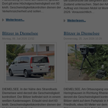
die Ederbrücke bei Bergheim auf 
Dort gilt eine Höchstgeschwindigkeit von 80
Zustand untersuchen. Start der Ar
km/h. Geschwindigkeitskontrollen dienen der
Auftrag von Hessen Mobil ist Mont
Verkehrssicherheit und sollen…
2026. Voraussichtlich…
Weiterlesen...
Weiterlesen...
Blitzer in Diemelsee
Blitzer in Diemelsee
Montag, 06. Juli 2026 13:52
Donnerstag, 25. Juni 2026 10:29
DIEMELSEE. In der Nähe des Strandbads
DIEMELSEE. Am Ortsausgang vo
Diemelsee wird derzeit die Geschwindigkeit
Heringhausen in Richtung Rhene
kontrolliert. Der Blitzer befindet sich in einem
derzeit die Geschwindigkeit kontrol
weißen Kastenwagen. Erlaubt sind dort 60
Blitzer steht auf dem Parkplatz i
km/h. Geschwindigkeitskontrollen dienen der
Friedhofs, etwa 60 Meter vor dem