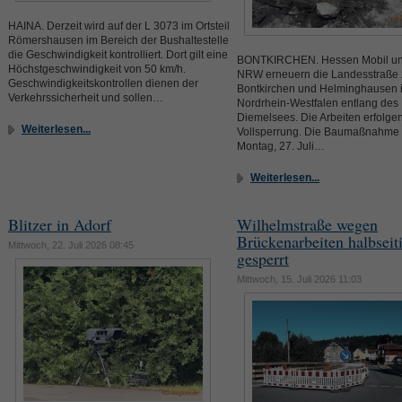
HAINA. Derzeit wird auf der L 3073 im Ortsteil
Römershausen im Bereich der Bushaltestelle
die Geschwindigkeit kontrolliert. Dort gilt eine
BONTKIRCHEN. Hessen Mobil un
Höchstgeschwindigkeit von 50 km/h.
NRW erneuern die Landesstraße
Geschwindigkeitskontrollen dienen der
Bontkirchen und Helminghausen 
Verkehrssicherheit und sollen…
Nordrhein-Westfalen entlang des
Diemelsees. Die Arbeiten erfolgen
Weiterlesen...
Vollsperrung. Die Baumaßnahme 
Montag, 27. Juli…
Weiterlesen...
Blitzer in Adorf
Wilhelmstraße wegen
Brückenarbeiten halbseit
Mittwoch, 22. Juli 2026 08:45
gesperrt
Mittwoch, 15. Juli 2026 11:03