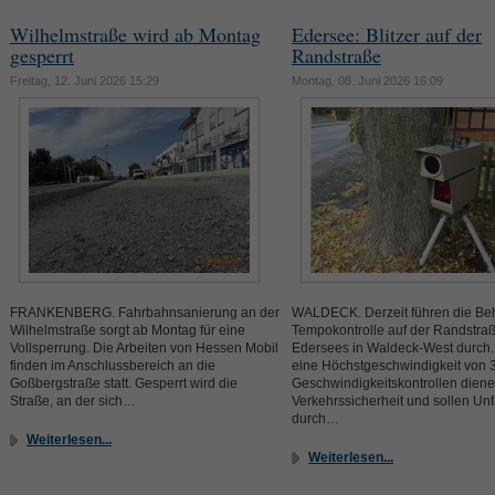
Wilhelmstraße wird ab Montag
Edersee: Blitzer auf der
gesperrt
Randstraße
Freitag, 12. Juni 2026 15:29
Montag, 08. Juni 2026 16:09
FRANKENBERG. Fahrbahnsanierung an der
WALDECK. Derzeit führen die Be
Wilhelmstraße sorgt ab Montag für eine
Tempokontrolle auf der Randstra
Vollsperrung. Die Arbeiten von Hessen Mobil
Edersees in Waldeck-West durch. D
finden im Anschlussbereich an die
eine Höchstgeschwindigkeit von 
Goßbergstraße statt. Gesperrt wird die
Geschwindigkeitskontrollen diene
Straße, an der sich…
Verkehrssicherheit und sollen Unf
durch…
Weiterlesen...
Weiterlesen...