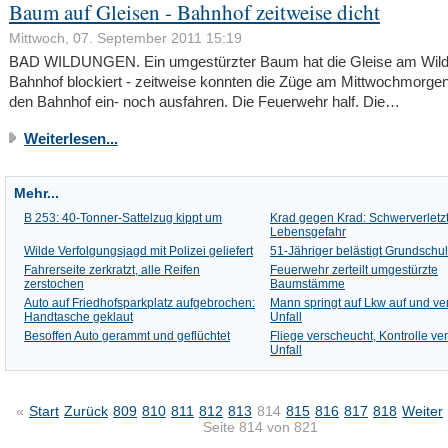
Baum auf Gleisen - Bahnhof zeitweise dicht
Mittwoch, 07. September 2011 15:19
BAD WILDUNGEN. Ein umgestürzter Baum hat die Gleise am Wil
Bahnhof blockiert - zeitweise konnten die Züge am Mittwochmorgen
den Bahnhof ein- noch ausfahren. Die Feuerwehr half. Die…
Weiterlesen...
Mehr...
B 253: 40-Tonner-Sattelzug kippt um
Krad gegen Krad: Schwerverletzt
Lebensgefahr
Wilde Verfolgungsjagd mit Polizei geliefert
51-Jähriger belästigt Grundschu
Fahrerseite zerkratzt, alle Reifen
Feuerwehr zerteilt umgestürzte
zerstochen
Baumstämme
Auto auf Friedhofsparkplatz aufgebrochen:
Mann springt auf Lkw auf und ve
Handtasche geklaut
Unfall
Besoffen Auto gerammt und geflüchtet
Fliege verscheucht, Kontrolle ver
Unfall
«
Start
Zurück
809
810
811
812
813
814
815
816
817
818
Weiter
Seite 814 von 821