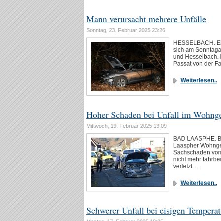
Mann verursacht mehrere Unfälle
Sonntag, 23. Februar 2025 23:26
HESSELBACH. Ein 
sich am Sonntaga
und Hesselbach. 
Passat von der F
Weiterlesen..
Hoher Schaden bei Unfall im Wohnge
Mittwoch, 19. Februar 2025 13:09
BAD LAASPHE. Bei
Laaspher Wohngeb
Sachschaden von 
nicht mehr fahrbe
verletzt…
Weiterlesen..
Schwerer Unfall bei eisigen Tempera