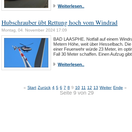
Weiterlesen..
Hubschrauber übt Rettung hoch vom Windrad
Montag, 04. November 2024 17:09
BAD LAASPHE. Notfall auf einem Windra
Metern Höhe, weit über Hesselbach. Die 
einer Feuerwehr würde 23 Meter, im opti
Fall 30 Meter schaffen. Einen Aufzug gi
Weiterlesen..
«
Start
Zurück
4
5
6
7
8
9
10
11
12
13
Weiter
Ende
»
Seite 9 von 29