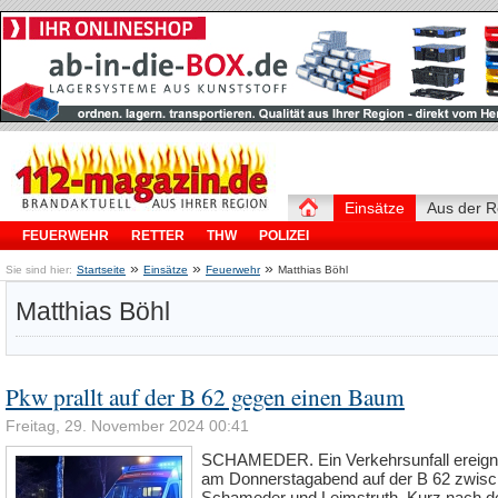
Einsätze
Aus der R
FEUERWEHR
RETTER
THW
POLIZEI
»
»
»
Sie sind hier:
Startseite
Einsätze
Feuerwehr
Matthias Böhl
Matthias Böhl
Pkw prallt auf der B 62 gegen einen Baum
Freitag, 29. November 2024 00:41
SCHAMEDER. Ein Verkehrsunfall ereign
am Donnerstagabend auf der B 62 zwis
Schameder und Leimstruth. Kurz nach 