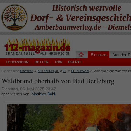
Einsätze
Aus der R
FEUERWEHR
RETTER
THW
POLIZEI
»
»
»
»
Sie sind hier:
Startseite
Aus der Region
SI
SI Feuerwehr
Waldbrand oberhalb von B
Waldbrand oberhalb von Bad Berleburg
Dienstag, 06. Mai 2025 23:42
geschrieben von
Matthias Böhl