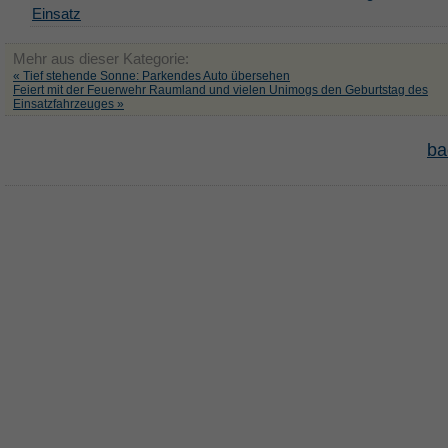
Einsatz
Mehr aus dieser Kategorie:
« Tief stehende Sonne: Parkendes Auto übersehen
Feiert mit der Feuerwehr Raumland und vielen Unimogs den Geburtstag des
Einsatzfahrzeuges »
ba