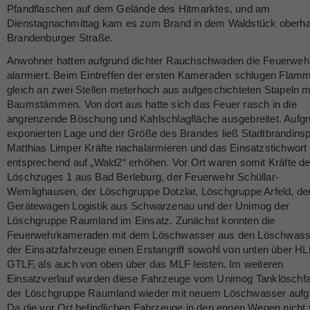
Pfandflaschen auf dem Gelände des Hitmarktes, und am
Dienstagnachmittag kam es zum Brand in dem Waldstück oberha
Brandenburger Straße.
Anwohner hatten aufgrund dichter Rauchschwaden die Feuerweh
alarmiert. Beim Eintreffen der ersten Kameraden schlugen Flam
gleich an zwei Stellen meterhoch aus aufgeschichteten Stapeln m
Baumstämmen. Von dort aus hatte sich das Feuer rasch in die
angrenzende Böschung und Kahlschlagfläche ausgebreitet. Aufgr
exponierten Lage und der Größe des Brandes ließ Stadtbrandins
Matthias Limper Kräfte nachalarmieren und das Einsatzstichwort
entsprechend auf „Wald2“ erhöhen. Vor Ort waren somit Kräfte d
Löschzuges 1 aus Bad Berleburg, der Feuerwehr Schüllar-
Wemlighausen, der Löschgruppe Dotzlar, Löschgruppe Arfeld, d
Gerätewagen Logistik aus Schwarzenau und der Unimog der
Löschgruppe Raumland im Einsatz. Zunächst konnten die
Feuerwehrkameraden mit dem Löschwasser aus den Löschwass
der Einsatzfahrzeuge einen Erstangriff sowohl von unten über H
GTLF, als auch von oben über das MLF leisten. Im weiteren
Einsatzverlauf wurden diese Fahrzeuge vom Unimog Tanklöschf
der Löschgruppe Raumland wieder mit neuem Löschwasser aufgef
Da die vor Ort befindlichen Fahrzeuge in den engen Wegen nich