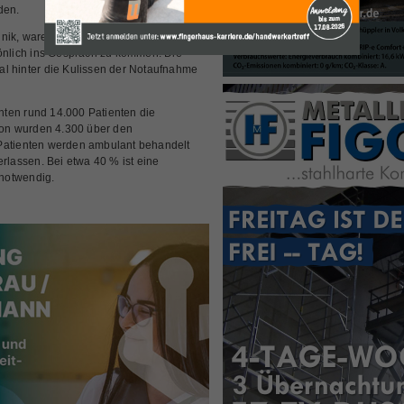
den.
nik, waren die Zuhörer und nutzten
sönlich ins Gespräch zu kommen. Die
al hinter die Kulissen der Notaufnahme
ten rund 14.000 Patienten die
on wurden 4.300 über den
-Patienten werden ambulant behandelt
lassen. Bei etwa 40 % ist eine
notwendig.