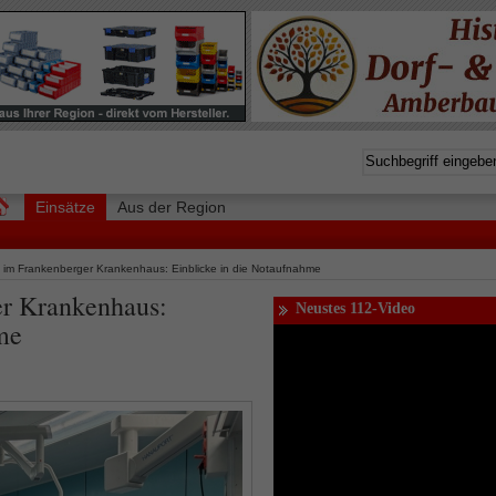
Einsätze
Aus der Region
 im Frankenberger Krankenhaus: Einblicke in die Notaufnahme
er Krankenhaus:
Neustes 112-Video
me