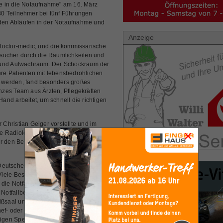
cke in die Notaufnahme" am 16. März
0 Teilnehmer bei fünf Führungen
 den Abläufen in der Notaufnahme und
Anzeige
Doctor-medic, und die kommissarische
esucher durch die Räumlichkeiten und
 und Aufwachraum. Der Schockraum der
re Patienten mit lebensbedrohlichen
 werden, fand besonders großes
ganzes Team aus Ärzten, Pflegekräften
nd arbeitet, um schnell die richtigen
Christian Geiger vorstellte und im
×
e Radiologieassistentin Annette Hinz
r den Bereichsleiter Mario Müller
 Deutschen Roten Kreuzes einen
iele Besucher nutzten die Möglichkeit,
r die Notfallversorgung in dem Fahrzeug
tfallbereich stellte der Chefarzt der
ißsaal und die Station vor. Alle anderen
ef- oder Oberärzte, hielten kurze
ligen Spezialgebieten, die hier im