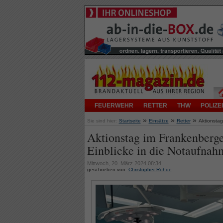
FEUERWEHR
RETTER
THW
POLIZEI
»
»
»
Sie sind hier:
Startseite
Einsätze
Retter
Aktionstag
Aktionstag im Frankenberg
Einblicke in die Notaufnah
Mittwoch, 20. März 2024 08:34
geschrieben von
Christopher Rohde