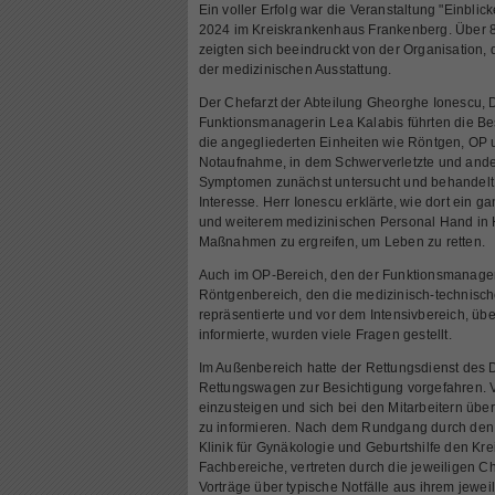
Ein voller Erfolg war die Veranstaltung "Einbli
2024 im Kreiskrankenhaus Frankenberg. Über 8
zeigten sich beeindruckt von der Organisation,
der medizinischen Ausstattung.
Der Chefarzt der Abteilung Gheorghe Ionescu, 
Funktionsmanagerin Lea Kalabis führten die B
die angegliederten Einheiten wie Röntgen, OP
Notaufnahme, in dem Schwerverletzte und ande
Symptomen zunächst untersucht und behandelt
Interesse. Herr Ionescu erklärte, wie dort ein 
und weiterem medizinischen Personal Hand in Ha
Maßnahmen zu ergreifen, um Leben zu retten.
Auch im OP-Bereich, den der Funktionsmanager 
Röntgenbereich, den die medizinisch-technisch
repräsentierte und vor dem Intensivbereich, übe
informierte, wurden viele Fragen gestellt.
Im Außenbereich hatte der Rettungsdienst des
Rettungswagen zur Besichtigung vorgefahren. V
einzusteigen und sich bei den Mitarbeitern übe
zu informieren. Nach dem Rundgang durch den No
Klinik für Gynäkologie und Geburtshilfe den Kre
Fachbereiche, vertreten durch die jeweiligen Ch
Vorträge über typische Notfälle aus ihrem jewei