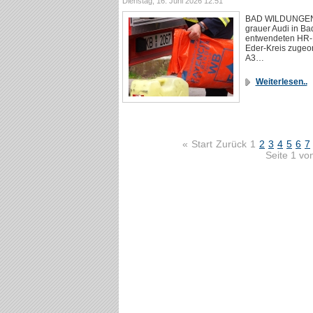
Dienstag, 16. Juni 2026 12:51
BAD WILDUNGEN. 
grauer Audi in Ba
entwendeten HR-
Eder-Kreis zugeo
A3…
Weiterlesen..
«
Start
Zurück
1
2
3
4
5
6
7
Seite 1 vo