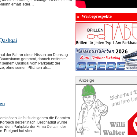
d) für die auswärtige Montage. Neben einem
enlohn erhält jeder…
Werbeprospekte
 Qashqai
hat der Fahrer eines Nissan am Dienstag
n Baumstamm gerammt, danach entfernte
it seinem Qashqai vom Parkplatz der
e, ohne seinen Pflichten als…
Anzeige
den
minösen Unfallflucht gehen die Beamten
n Korbach derzeit nach. Beschädigt wurde
auf dem Parkplatz der Firma Delta in der
ße. Ereignet hat sich…