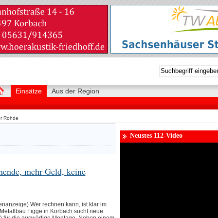
Einsätze
Aus der Region
er Rohde
Neustes 112-Video
nende, mehr Geld, keine
nanzeige) Wer rechnen kann, ist klar im
a Metallbau Figge in Korbach sucht neue