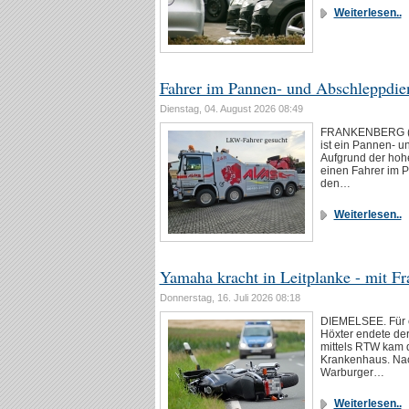
Weiterlesen..
Fahrer im Pannen- und Abschleppdie
Dienstag, 04. August 2026 08:49
FRANKENBERG (ED
ist ein Pannen- 
Aufgrund der hohe
einen Fahrer im P
den…
Weiterlesen..
Yamaha kracht in Leitplanke - mit Fr
Donnerstag, 16. Juli 2026 08:18
DIEMELSEE. Für e
Höxter endete der
mittels RTW kam 
Krankenhaus. Nac
Warburger…
Weiterlesen..