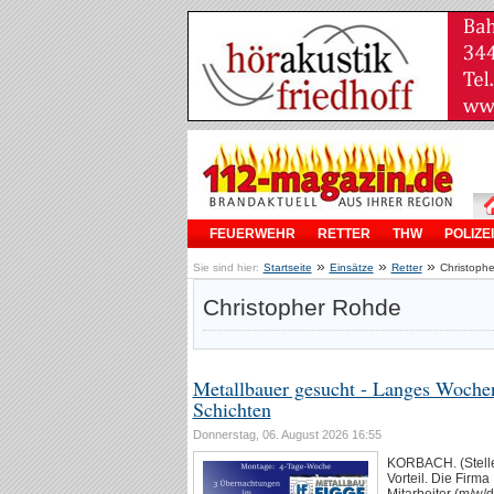
FEUERWEHR
RETTER
THW
POLIZEI
»
»
»
Sie sind hier:
Startseite
Einsätze
Retter
Christoph
Christopher Rohde
Metallbauer gesucht - Langes Woche
Schichten
Donnerstag, 06. August 2026 16:55
KORBACH. (Stelle
Vorteil. Die Firm