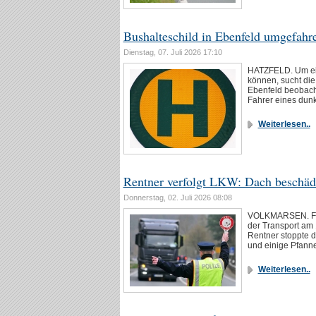
Bushalteschild in Ebenfeld umgefahr
Dienstag, 07. Juli 2026 17:10
HATZFELD. Um ein
können, sucht die 
Ebenfeld beobachte
Fahrer eines du
Weiterlesen..
Rentner verfolgt LKW: Dach beschäd
Donnerstag, 02. Juli 2026 08:08
VOLKMARSEN. Für
der Transport am 
Rentner stoppte d
und einige Pfan
Weiterlesen..