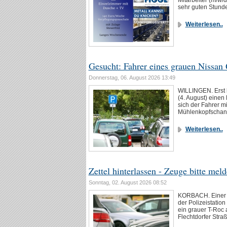
Mitarbeiter (m/w/
sehr guten Stund
Weiterlesen..
Gesucht: Fahrer eines grauen Nissan
Donnerstag, 06. August 2026 13:49
WILLINGEN. Erst 
(4. August) eine
sich der Fahrer m
Mühlenkopfschanz
Weiterlesen..
Zettel hinterlassen - Zeuge bitte mel
Sonntag, 02. August 2026 08:52
KORBACH. Einer o
der Polizeistatio
ein grauer T-Roc 
Flechtdorfer Stra