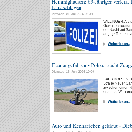
Hemmighausen: 63-Jähriger verletzt 
Faustschlägen
Mittwoch, 01. Juli 2026 08:34
WILLINGEN. Als s
Gewalt festgenom
der Nacht auf Sam
angegriffen und ve
Weiterlesen..
Frau angefahren - Polizei sucht Zeug
Dienstag, 16. Juni 2026 19:09
BAD AROLSEN. Im 
Straße Neuer Gart
zwischen einem d
ereignet. Währen
Weiterlesen..
Auto und Kennzeichen geklaut - Dieb