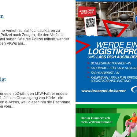
en
e Verkehrsunfallflucht aufklären zu
Polizei nach Zeugen, die den Vorfall in
t haben. Wie die Polizei mitteilt, war der
nklen PKWs am…
igt
 einen 52-jährigen LKW-Fahrer endete
1. Juli am Ortsausgang von Hörle - ein
en e-Actros, weil dieser ihm die Dachrinne
nen vom…