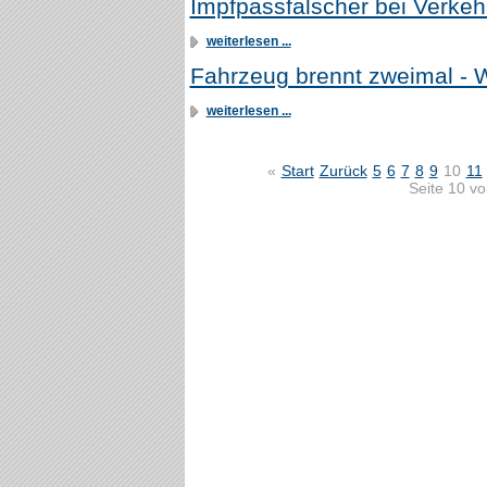
Impfpassfälscher bei Verkeh
weiterlesen ...
Fahrzeug brennt zweimal - 
weiterlesen ...
«
Start
Zurück
5
6
7
8
9
10
11
Seite 10 v