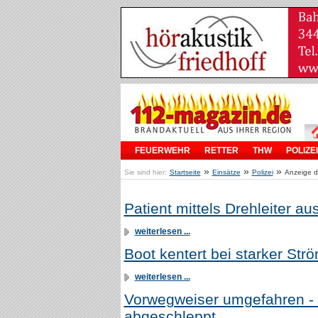
FEUERWEHR
RETTER
THW
POLIZEI
»
»
»
Sie sind hier:
Startseite
Einsätze
Polizei
Anzeige de
Patient mittels Drehleiter a
weiterlesen ...
Boot kentert bei starker Str
weiterlesen ...
Vorwegweiser umgefahren -
abgeschleppt