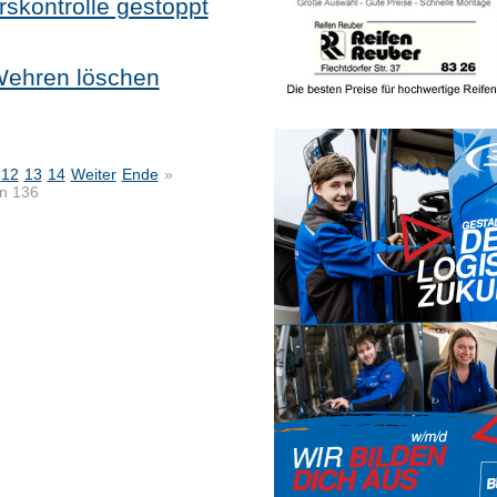
rskontrolle gestoppt
Wehren löschen
12
13
14
Weiter
Ende
»
on 136