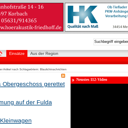
Einsätze
Aus der Region
r Artikel nach Schlagwörtern: Blaulichtnachrichten
Neustes 112-Video
us Obergeschoss gerettet
ömung auf der Fulda
 Kleinwagen