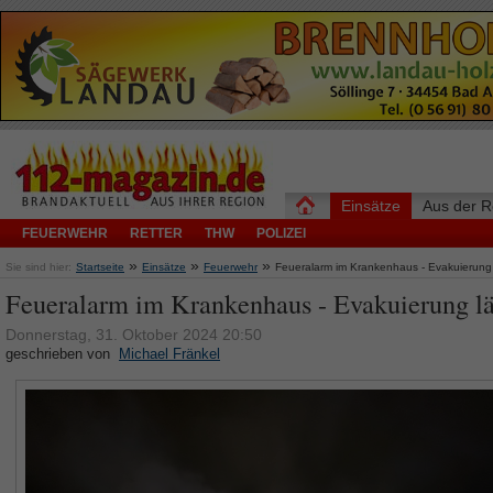
Einsätze
Aus der R
FEUERWEHR
RETTER
THW
POLIZEI
»
»
»
Sie sind hier:
Startseite
Einsätze
Feuerwehr
Feueralarm im Krankenhaus - Evakuierung 
Feueralarm im Krankenhaus - Evakuierung lä
Donnerstag, 31. Oktober 2024 20:50
geschrieben von
Michael Fränkel