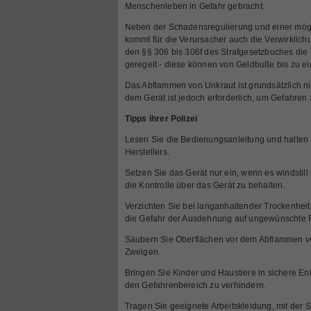
Menschenleben in Gefahr gebracht.
Neben der Schadensregulierung und einer mögl
kommt für die Verursacher auch die Verwirklichun
den §§ 306 bis 306f des Strafgesetzbuches die
geregelt - diese können von Geldbuße bis zu ein
Das Abflammen von Unkraut ist grundsätzlich ni
dem Gerät ist jedoch erforderlich, um Gefahren
Tipps ihrer Polizei
Lesen Sie die Bedienungsanleitung und halten 
Herstellers.
Setzen Sie das Gerät nur ein, wenn es windstil
die Kontrolle über das Gerät zu behalten.
Verzichten Sie bei langanhaltender Trockenheit
die Gefahr der Ausdehnung auf ungewünschte Fl
Säubern Sie Oberflächen vor dem Abflammen vo
Zweigen.
Bringen Sie Kinder und Haustiere in sichere Ent
den Gefahrenbereich zu verhindern.
Tragen Sie geeignete Arbeitskleidung, mit der S