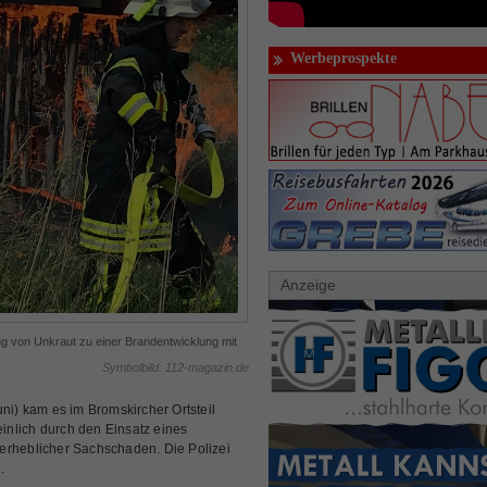
Werbeprospekte
Anzeige
 von Unkraut zu einer Brandentwicklung mit
Symbolbild: 112-magazin.de
) kam es im Bromskircher Ortsteil
nlich durch den Einsatz eines
erheblicher Sachschaden. Die Polizei
.