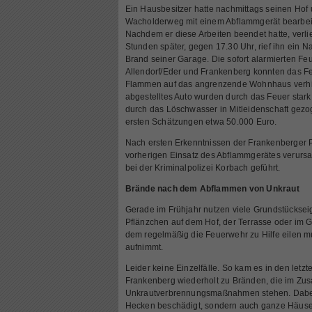
Ein Hausbesitzer hatte nachmittags seinen Hof
Wacholderweg mit einem Abflammgerät bearbeit
Nachdem er diese Arbeiten beendet hatte, verli
Stunden später, gegen 17.30 Uhr, rief ihn ein N
Brand seiner Garage. Die sofort alarmierten F
Allendorf/Eder und Frankenberg konnten das F
Flammen auf das angrenzende Wohnhaus verhin
abgestelltes Auto wurden durch das Feuer sta
durch das Löschwasser in Mitleidenschaft gez
ersten Schätzungen etwa 50.000 Euro.
Nach ersten Erkenntnissen der Frankenberger P
vorherigen Einsatz des Abflammgerätes verursa
bei der Kriminalpolizei Korbach geführt.
Brände nach dem Abflammen von Unkraut
Gerade im Frühjahr nutzen viele Grundstückse
Pflänzchen auf dem Hof, der Terrasse oder im G
dem regelmäßig die Feuerwehr zu Hilfe eilen mu
aufnimmt.
Leider keine Einzelfälle. So kam es in den let
Frankenberg wiederholt zu Bränden, die im Z
Unkrautverbrennungsmaßnahmen stehen. Dabei 
Hecken beschädigt, sondern auch ganze Häuser