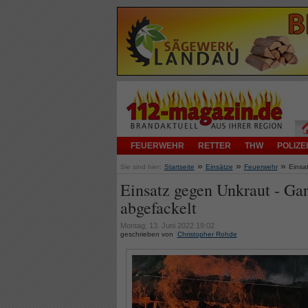
FEUERWEHR
RETTER
THW
POLIZEI
»
»
»
Sie sind hier:
Startseite
Einsätze
Feuerwehr
Einsa
Einsatz gegen Unkraut - Ga
abgefackelt
Montag, 13. Juni 2022 19:02
geschrieben von
Christopher Rohde