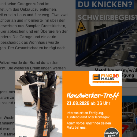
 und seine Garagenzufahrt im
et, um das Unkraut zu entfernen.
eß er sein Haus und fuhr weg. Etwa zwei
achbar an und informierte ihn über den
euerwehren aus Somplar, Bromskirchen,
euer ablöschen und ein Übergreifen der
dern. Die Garage und ein darin
rk beschädigt, das Wohnhaus wurde
ogen. Der Gesamtschaden beträgt nach
olizei wurde der Brand durch den
cht. Die weiteren Ermittlungen werden
×
Anzeige
igentümer Abflammgeräte, um ungeliebte
arten zu entfernen. Ein Unterfangen, bei
ss und die Polizei Ermittlungen
zten Wochen in Landkreis Waldeck-
usammenhang mit
wurden nicht nur Sträucher und
 in Mitleidenschaft gezogen oder sogar