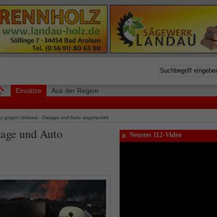
Einsätze
Aus der Region
tz gegen Unkraut - Garage und Auto abgefackelt
rage und Auto
Neustes 112-Video