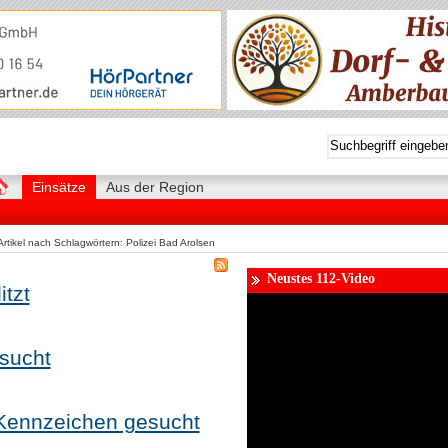
Einsätze
Aus der Region
rtikel nach Schlagwörtern: Polizei Bad Arolsen
Neustes 112-Video
itzt
esucht
Kennzeichen gesucht