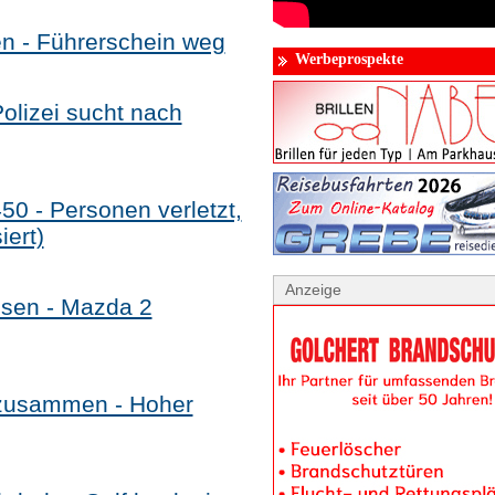
en - Führerschein weg
Werbeprospekte
lizei sucht nach
50 - Personen verletzt,
iert)
Anzeige
usen - Mazda 2
 zusammen - Hoher