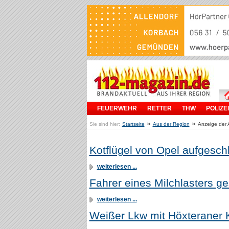
FEUERWEHR
RETTER
THW
POLIZEI
»
»
Sie sind hier:
Startseite
Aus der Region
Anzeige der A
Kotflügel von Opel aufgeschl
weiterlesen ...
Fahrer eines Milchlasters g
weiterlesen ...
Weißer Lkw mit Höxteraner 