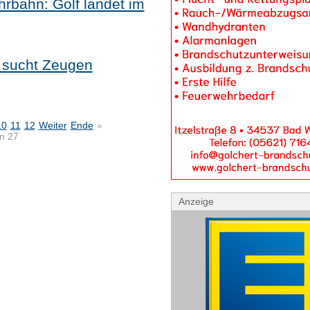
rbahn: Golf landet im
i sucht Zeugen
10
11
12
Weiter
Ende
»
on 27
Anzeige