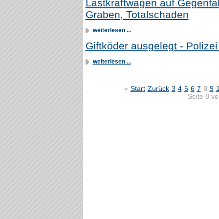
Lastkraftwagen auf Gegenfah
Graben, Totalschaden
weiterlesen ...
Giftköder ausgelegt - Polize
weiterlesen ...
«
Start
Zurück
3
4
5
6
7
8
9
Seite 8 v