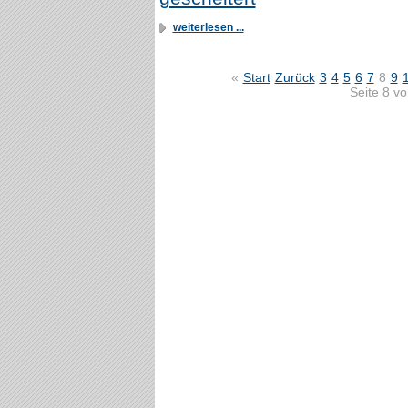
weiterlesen ...
«
Start
Zurück
3
4
5
6
7
8
9
Seite 8 v