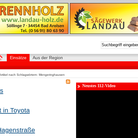
Einsätze
Aus der Region
Artikel nach Schlagwörtern: Mengeringhausen
Neustes 112-Video
us
t in Toyota
 Hagenstraße