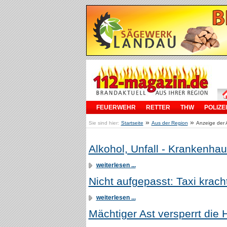
FEUERWEHR
RETTER
THW
POLIZEI
»
»
Sie sind hier:
Startseite
Aus der Region
Anzeige der 
Alkohol, Unfall - Krankenha
weiterlesen ...
Nicht aufgepasst: Taxi krach
weiterlesen ...
Mächtiger Ast versperrt die