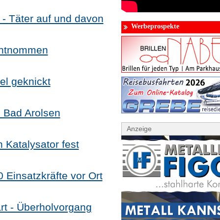
 - Täter auf und davon
Werbeprospekte
entnommen
el geknickt
m Bad Arolsen
Anzeige
n Katalysator fest
 Einsatzkräfte vor Ort
ärt - Überholvorgang