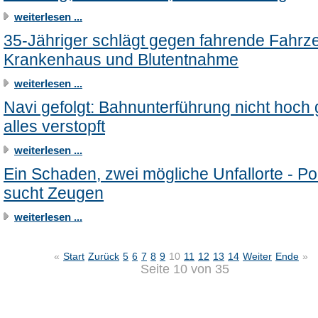
weiterlesen ...
35-Jähriger schlägt gegen fahrende Fahrz
Krankenhaus und Blutentnahme
weiterlesen ...
Navi gefolgt: Bahnunterführung nicht hoch
alles verstopft
weiterlesen ...
Ein Schaden, zwei mögliche Unfallorte - Pol
sucht Zeugen
weiterlesen ...
«
Start
Zurück
5
6
7
8
9
10
11
12
13
14
Weiter
Ende
»
Seite 10 von 35