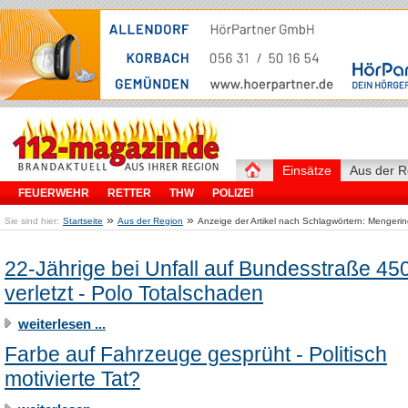
Einsätze
Aus der R
FEUERWEHR
RETTER
THW
POLIZEI
»
»
Sie sind hier:
Startseite
Aus der Region
Anzeige der Artikel nach Schlagwörtern: Menger
22-Jährige bei Unfall auf Bundesstraße 45
verletzt - Polo Totalschaden
weiterlesen ...
Farbe auf Fahrzeuge gesprüht - Politisch
motivierte Tat?