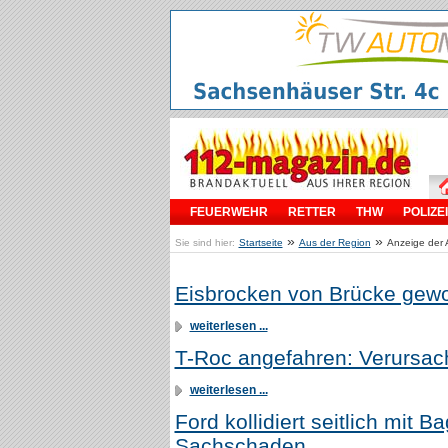
FEUERWEHR
RETTER
THW
POLIZEI
»
»
Sie sind hier:
Startseite
Aus der Region
Anzeige der 
Eisbrocken von Brücke geworf
weiterlesen ...
T-Roc angefahren: Verursach
weiterlesen ...
Ford kollidiert seitlich mit 
Sachschaden