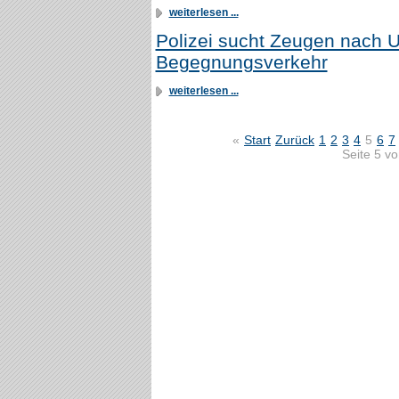
weiterlesen ...
Polizei sucht Zeugen nach U
Begegnungsverkehr
weiterlesen ...
«
Start
Zurück
1
2
3
4
5
6
7
Seite 5 v