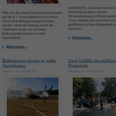
MARSBERG. Auf einem Feld an de
Fahrtrichtung Brilon ist eine
BRILON. Bei einem Frontalzusammenstoß
Strohballenpresse in Brand gerat
auf der B 7 ist eine Beifahrerin in einem
Feuer breitete sich zum Glück nic
Personenkraftwagen eingeschlossen
großflächig auf das Stoppelfeld a
worden. Nach der Rettung durch die
Alarmiert…
Feuerwehr wurde sie mit einem
Rettungshubschrauber in eine
Spezialklinik…
Weiterlesen...
Weiterlesen...
Ballenpresse brennt in voller
Zwei Unfälle beschäftige
Ausdehnung
Feuerwehr
Mittwoch, 15. Juli 2026 05:11
Dienstag, 14. Juli 2026 21:08