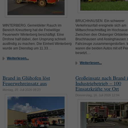
BRUCHHAUSEN. Ein schwerer
WINTERBERG. Gemeldeter Rauch im
Verkehrsunfall ereignete sich am
Bereich Kreuzberg hat die Freiwillige
Mittwochnachmittag im Hochsauer
Feuerwehr Winterberg beschäftigt. Eine
Zwischen den Olsberger Ortsteile
Drohne half dabei, den Ursprung schnell
Bruchhausen und Assinghausen s
ausfindig zu machen. Die Einheit Winterberg
Fahrzeuge zusammengestoßen. 
wurde am Dienstag um 11.33…
waren die beiden Autos mit elf P
besetzt.…
Weiterlesen...
Weiterlesen...
Brand in Glühofen löst
Großeinsatz nach Brand 
Feuerwehreinsatz aus
Industriebetrieb – 100
Einsatzkräfte vor Ort
Montag, 20. Juli 2026 09:23
Donnerstag, 16. Juli 2026 12:04