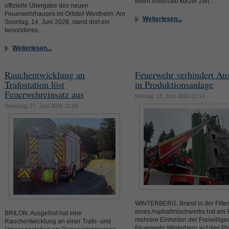
fielen innerhalb kurzer Zeit…
offizielle Übergabe des neuen
Feuerwehrhauses im Ortsteil Westheim. Am
Weiterlesen...
Sonntag, 14. Juni 2026, stand dort ein
besonderes…
Weiterlesen...
Rauchentwicklung an
Feuerwehr verhindert Au
Trafostation löst
in Produktionsanlage
Feuerwehreinsatz aus
Montag, 15. Juni 2026 02:19
Samstag, 27. Juni 2026 11:29
WINTERBERG. Brand in der Filte
eines Asphaltmischwerks hat am F
BRILON. Ausgelöst hat eine
mehrere Einheiten der Freiwillige
Rauchentwicklung an einer Trafo- und
Feuerwehr Winterberg auf den Pl