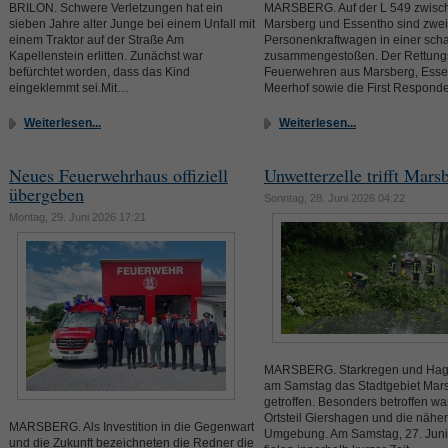
BRILON. Schwere Verletzungen hat ein
MARSBERG. Auf der L 549 zwisc
sieben Jahre alter Junge bei einem Unfall mit
Marsberg und Essentho sind zwei
einem Traktor auf der Straße Am
Personenkraftwagen in einer sch
Kapellenstein erlitten. Zunächst war
zusammengestoßen. Der Rettungs
befürchtet worden, dass das Kind
Feuerwehren aus Marsberg, Esse
eingeklemmt sei.Mit…
Meerhof sowie die First Respon
Weiterlesen...
Weiterlesen...
Neues Feuerwehrhaus offiziell
Unwetterzelle trifft Mars
übergeben
Sonntag, 28. Juni 2026 04:22
Montag, 29. Juni 2026 17:21
MARSBERG. Starkregen und Hag
am Samstag das Stadtgebiet Mar
getroffen. Besonders betroffen wa
Ortsteil Giershagen und die nähe
MARSBERG. Als Investition in die Gegenwart
Umgebung. Am Samstag, 27. Juni
und die Zukunft bezeichneten die Redner die