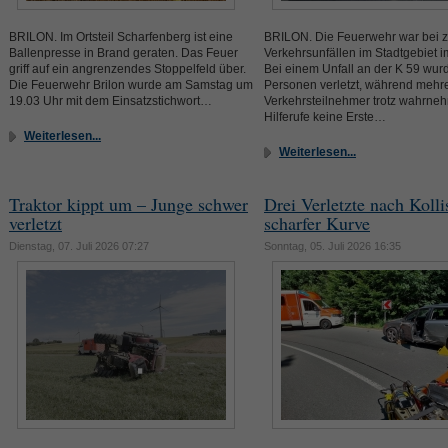
BRILON. Im Ortsteil Scharfenberg ist eine
BRILON. Die Feuerwehr war bei 
Ballenpresse in Brand geraten. Das Feuer
Verkehrsunfällen im Stadtgebiet i
griff auf ein angrenzendes Stoppelfeld über.
Bei einem Unfall an der K 59 wur
Die Feuerwehr Brilon wurde am Samstag um
Personen verletzt, während mehr
19.03 Uhr mit dem Einsatzstichwort…
Verkehrsteilnehmer trotz wahrne
Hilferufe keine Erste…
Weiterlesen...
Weiterlesen...
Traktor kippt um – Junge schwer
Drei Verletzte nach Kolli
verletzt
scharfer Kurve
Dienstag, 07. Juli 2026 07:27
Sonntag, 05. Juli 2026 16:35