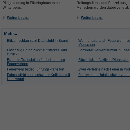
Pfingstmontag in Elkeringhausen bei
Rettungsdienst und Polizei ausgel
Winterberg…
Menschen wurden dabei verletzt,
Weiterlesen...
Weiterlesen...
Mehr...
Blitzeinschlag setzt Dachstuhl in Brand
Wohnungsbrand - Feuerwehr ret
Menschen
Löschzug Brilon blickt auf starkes Jahr
Schwerer Verkehrsunfall in Esse
zurück
Brand in Trafostation fordert mehrere
Rückblick auf aktives Dienstjahr
Feuerwehren
Feuerwehr bildet Führungskräfte fort
Zwei Verletzte nach Feuer in W
Fahrer stirbt nach schwerer Kollision mit
Forstwirt bei Unfall schwer verlet
Hauswand