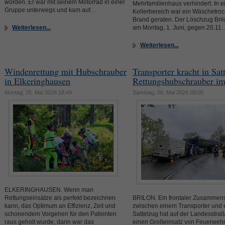
worden. Er war mit seinem Motorrad in einer
Mehrfamilienhaus verhindert. In 
Gruppe unterwegs und kam auf…
Kellerbereich war ein Wäschetroc
Brand geraten. Der Löschzug Bri
Weiterlesen...
am Montag, 1. Juni, gegen 20.11
Weiterlesen...
Windenrettung mit Hubschrauber
Transporter kracht in Sat
in Elkeringhausen
Rettungshubschrauber im
Montag, 25. Mai 2026 18:49
Samstag, 09. Mai 2026 09:00
ELKERINGHAUSEN. Wenn man
Rettungseinsätze als perfekt bezeichnen
BRILON. Ein frontaler Zusammen
kann, das Optimum an Effizienz, Zeit und
zwischen einem Transporter und
schonendem Vorgehen für den Patienten
Sattelzug hat auf der Landesstra
raus geholt wurde, dann war das
einen Großeinsatz von Feuerwehr