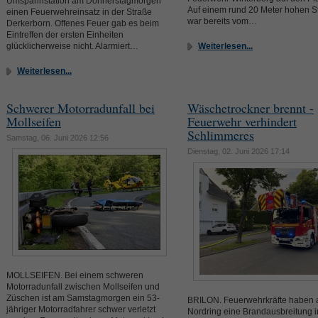
Umspannstation am Donnerstagmorgen
Auf einem rund 20 Meter hohen S
einen Feuerwehreinsatz in der Straße
war bereits vom…
Derkerborn. Offenes Feuer gab es beim
Eintreffen der ersten Einheiten
glücklicherweise nicht. Alarmiert…
Weiterlesen...
Weiterlesen...
Schwerer Motorradunfall bei
Wäschetrockner brennt -
Mollseifen
Feuerwehr verhindert
Schlimmeres
Samstag, 06. Juni 2026 12:56
Dienstag, 02. Juni 2026 17:14
MOLLSEIFEN. Bei einem schweren
Motorradunfall zwischen Mollseifen und
Züschen ist am Samstagmorgen ein 53-
BRILON. Feuerwehrkräfte haben
jähriger Motorradfahrer schwer verletzt
Nordring eine Brandausbreitung 