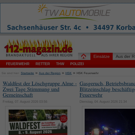
Einsätze
Aus der R
FEUERWEHR
RETTER
THW
POLIZEI
»
»
»
Sie sind hier:
Startseite
Aus der Region
HSK
HSK Feuerwehr
Waldfest der Löschgruppe Alme -
Gasgeruch, Betriebsbran
Zwei Tage Stimmung und
Blitzeinschlag beschäfti
Gemeinschaft
Feuerwehr
Freitag, 07. August 2026 03:56
Dienstag, 04. August 2026 21:34