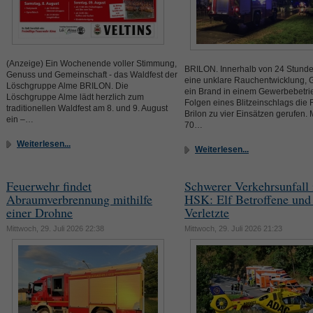
(Anzeige) Ein Wochenende voller Stimmung,
BRILON. Innerhalb von 24 Stund
Genuss und Gemeinschaft - das Waldfest der
eine unklare Rauchentwicklung, 
Löschgruppe Alme BRILON. Die
ein Brand in einem Gewerbebetri
Löschgruppe Alme lädt herzlich zum
Folgen eines Blitzeinschlags die
traditionellen Waldfest am 8. und 9. August
Brilon zu vier Einsätzen gerufen. 
ein –…
70…
Weiterlesen...
Weiterlesen...
Feuerwehr findet
Schwerer Verkehrsunfall
Abraumverbrennung mithilfe
HSK: Elf Betroffene und
einer Drohne
Verletzte
Mittwoch, 29. Juli 2026 22:38
Mittwoch, 29. Juli 2026 21:23