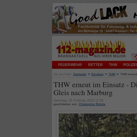
FEUERWEHR
RETTER
THW
POLIZEI
»
»
»
Sie sind hier:
Startseite
Einsätze
THW
THW erneut 
THW erneut im Einsatz - Di
Gleis nach Marburg
Samstag, 19. Februar 2022 12:29
geschrieben von
Christopher Rohde