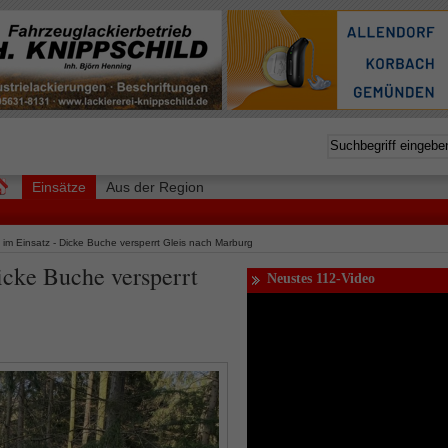
Einsätze
Aus der Region
im Einsatz - Dicke Buche versperrt Gleis nach Marburg
cke Buche versperrt
Neustes 112-Video