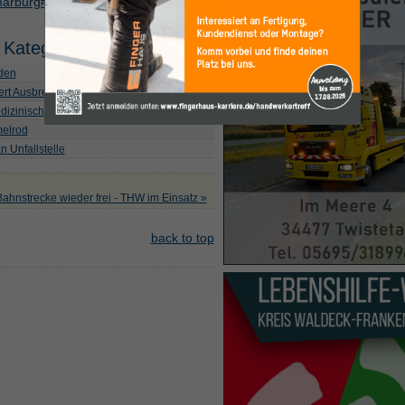
marburg#sigProId9f91ff6e17
 Kategorie
lden
ert Ausbreitung
dizinische Fachangestellte
melrod
n Unfallstelle
Bahnstrecke wieder frei - THW im Einsatz »
back to top