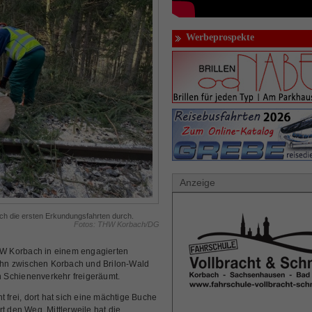
Werbeprospekte
Anzeige
h die ersten Erkundungsfahrten durch.
Fotos: THW Korbach/DG
Korbach in einem engagierten
hn zwischen Korbach und Brilon-Wald
 Schienenverkehr freigeräumt.
t frei, dort hat sich eine mächtige Buche
t den Weg. Mittlerweile hat die