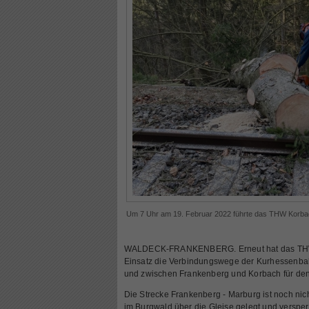
Um 7 Uhr am 19. Februar 2022 führte das THW Korbac
WALDECK-FRANKENBERG. Erneut hat das THW 
Einsatz die Verbindungswege der Kurhessenba
und zwischen Frankenberg und Korbach für den
Die Strecke Frankenberg - Marburg ist noch nich
im Burgwald über die Gleise gelegt und versperr