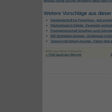
einsatz-dicke-buche-versperrt-gleis-nach-
Weitere Vorschläge aus dieser
Handwerkertreff bei FingerHaus - jetzt anme
Flächenbrand in Edertal - Feuerwehr verhind
Praxisgemeinschaft Schultheis sucht Zahnme
800 Strohballen brennen - Großeinsatz in Ei
Tankzug rollt Abhang hinunter - Fahrer stirbt a
Mehr aus dieser Kategorie:
« THW räumt den Weg frei