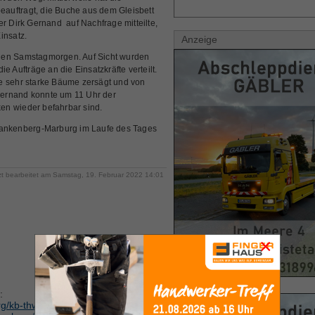
auftragt, die Buche aus dem Gleisbett
er Dirk Gernand auf Nachfrage mitteilte,
insatz.
Anzeige
gen Samstagmorgen. Auf Sicht wurden
e Aufträge an die Einsatzkräfte verteilt.
e sehr starke Bäume zersägt und von
ernand konnte um 11 Uhr der
en wieder befahrbar sind.
Frankenberg-Marburg im Laufe des Tages
zt bearbeitet am Samstag, 19. Februar 2022 14:01
×
:
rg/kb-thw/item/33516-thw-erneut-im-