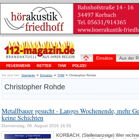
Einsätze
Aus der R
FEUERWEHR
RETTER
THW
POLIZEI
»
»
»
Sie sind hier:
Startseite
Einsätze
THW
Christopher Rohde
Christopher Rohde
Metallbauer gesucht - Langes Wochenende, mehr Ge
keine Schichten
Donnerstag, 06. August 2026 16:55
KORBACH. (Stellenanzeige) Wer rechne