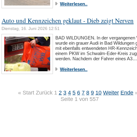
Weiterlesen..
Auto und Kennzeichen geklaut - Dieb zeigt Nerven
Dienstag, 16. Juni 2026 12:51
BAD WILDUNGEN. In der vergangenen
wurde ein grauer Audi in Bad Wildungen 
mit ebenfalls entwendeten HR-Kennzeich
einem PKW im Schwalm-Eder-Kreis zug
werden. Nachdem der Fahrer eines A3…
Weiterlesen..
«
Start
Zurück
1
2
3
4
5
6
7
8
9
10
Weiter
Ende
Seite 1 von 557