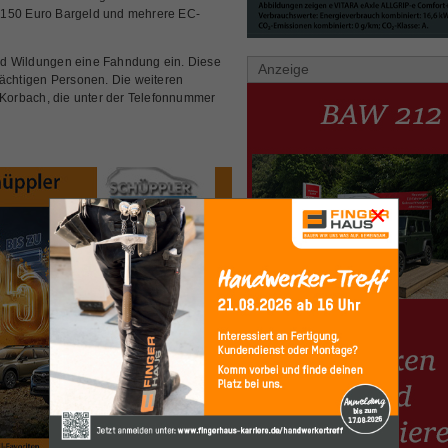
 150 Euro Bargeld und mehrere EC-
 Bad Wildungen eine Fahndung ein. Diese
Anzeige
dächtigen Personen. Die weiteren
i Korbach, die unter der Telefonnummer
×