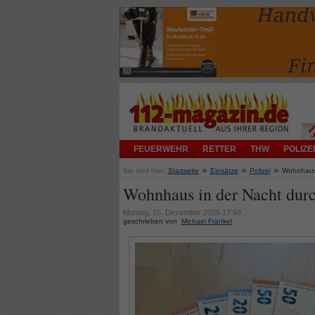
FEUERWEHR
RETTER
THW
POLIZEI
»
»
»
Sie sind hier:
Startseite
Einsätze
Polizei
Wohnhaus 
Wohnhaus in der Nacht dur
Montag, 15. Dezember 2025 17:58
geschrieben von
Michael Fränkel