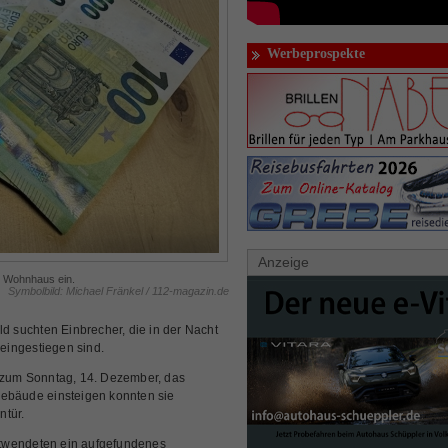
Werbeprospekte
Anzeige
n Wohnhaus ein.
Symbolbild: Michael Fränkel / 112-magazin.de
 suchten Einbrecher, die in der Nacht
eingestiegen sind.
t zum Sonntag, 14. Dezember, das
Gebäude einsteigen konnten sie
ntür.
ntwendeten ein aufgefundenes