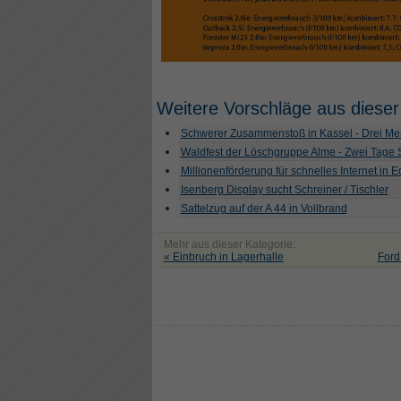
Weitere Vorschläge aus dieser
Schwerer Zusammenstoß in Kassel - Drei Men
Waldfest der Löschgruppe Alme - Zwei Tage
Millionenförderung für schnelles Internet in 
Isenberg Display sucht Schreiner / Tischler
Sattelzug auf der A 44 in Vollbrand
Mehr aus dieser Kategorie:
« Einbruch in Lagerhalle
Ford