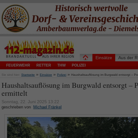
Einsätze
Aus der R
FEUERWEHR
RETTER
THW
POLIZEI
»
»
»
Sie sind hier:
Startseite
Einsätze
Polizei
Haushaltsauflösung im Burgwald entsorgt – Poli
Haushaltsauflösung im Burgwald entsorgt – P
ermittelt
Sonntag, 22. Juni 2025 13:22
geschrieben von
Michael Fränkel