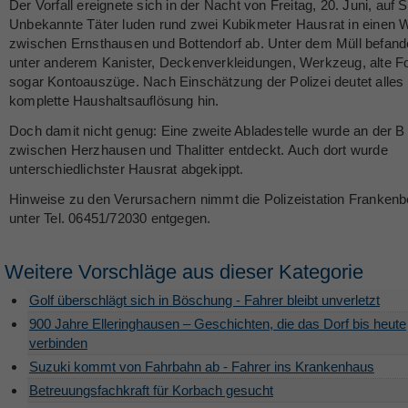
Der Vorfall ereignete sich in der Nacht von Freitag, 20. Juni, auf
Unbekannte Täter luden rund zwei Kubikmeter Hausrat in einen
zwischen Ernsthausen und Bottendorf ab. Unter dem Müll befand
unter anderem Kanister, Deckenverkleidungen, Werkzeug, alte F
sogar Kontoauszüge. Nach Einschätzung der Polizei deutet alles 
komplette Haushaltsauflösung hin.
Doch damit nicht genug: Eine zweite Abladestelle wurde an der B
zwischen Herzhausen und Thalitter entdeckt. Auch dort wurde
unterschiedlichster Hausrat abgekippt.
Hinweise zu den Verursachern nimmt die Polizeistation Frankenb
unter Tel. 06451/72030 entgegen.
Weitere Vorschläge aus dieser Kategorie
Golf überschlägt sich in Böschung - Fahrer bleibt unverletzt
900 Jahre Elleringhausen – Geschichten, die das Dorf bis heute
verbinden
Suzuki kommt von Fahrbahn ab - Fahrer ins Krankenhaus
Betreuungsfachkraft für Korbach gesucht