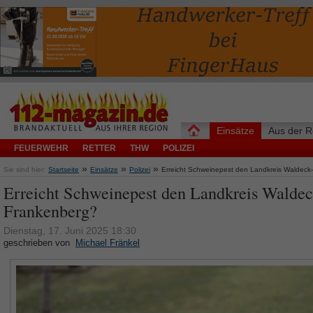
Einsätze
Aus der R
FEUERWEHR
RETTER
THW
POLIZEI
»
»
»
Sie sind hier:
Startseite
Einsätze
Polizei
Erreicht Schweinepest den Landkreis Waldeck
Erreicht Schweinepest den Landkreis Waldec
Frankenberg?
Dienstag, 17. Juni 2025 18:30
geschrieben von
Michael Fränkel