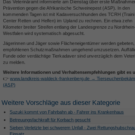
Das Veterinäramt informierte am Dienstag über erste Maßnahme
Prävention gegen die Afrikanische Schweinepest (ASP). In den
kommenden Tagen ist mit Kadaversuchhunden des TCRH (Traini
Center Retten und Helfen) im Upland zu rechnen. Ein etwa zehn
Kilometer breiter Streifen entlang der Landesgrenze zu Nordrhein
Westfalen wird systematisch abgesucht.
Jägerinnen und Jäger sowie Flächeneigentümer werden gebeten,
empfohlenen Schutzmaßnahmen umgehend umzusetzen. Auffälli
Funde oder verdächtige Tierkadaver sind unverzüglich dem Veter
zu melden.
Weitere Informationen und Verhaltensempfehlungen gibt es u
👉
www.landkreis-waldeck-frankenberg.de → Tierseuchenbekä
(ASP)
Weitere Vorschläge aus dieser Kategorie
Suzuki kommt von Fahrbahn ab - Fahrer ins Krankenhaus
Betreuungsfachkraft für Korbach gesucht
Sieben Verletzte bei schwerem Unfall - Zwei Rettungshubschra
Einsatz