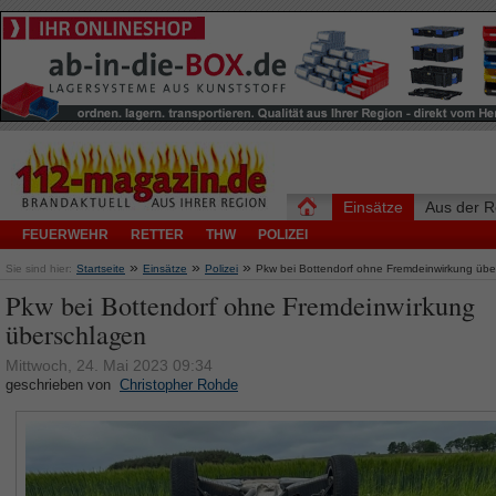
Einsätze
Aus der R
FEUERWEHR
RETTER
THW
POLIZEI
»
»
»
Sie sind hier:
Startseite
Einsätze
Polizei
Pkw bei Bottendorf ohne Fremdeinwirkung übe
Pkw bei Bottendorf ohne Fremdeinwirkung
überschlagen
Mittwoch, 24. Mai 2023 09:34
geschrieben von
Christopher Rohde