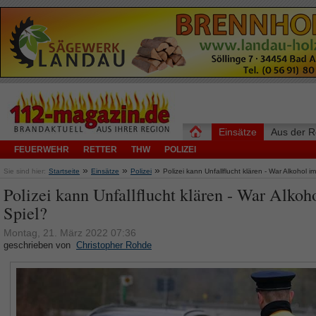
Einsätze
Aus der R
FEUERWEHR
RETTER
THW
POLIZEI
»
»
»
Sie sind hier:
Startseite
Einsätze
Polizei
Polizei kann Unfallflucht klären - War Alkohol i
Polizei kann Unfallflucht klären - War Alkoh
Spiel?
Montag, 21. März 2022 07:36
geschrieben von
Christopher Rohde