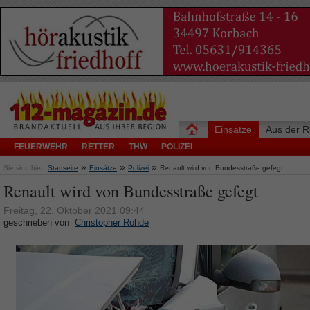
Einsätze
Aus der R
FEUERWEHR
RETTER
THW
POLIZEI
»
»
»
Sie sind hier:
Startseite
Einsätze
Polizei
Renault wird von Bundesstraße gefegt
Renault wird von Bundesstraße gefegt
Freitag, 22. Oktober 2021 09:44
geschrieben von
Christopher Rohde