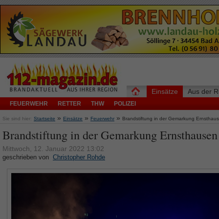
Einsätze
Aus der R
FEUERWEHR
RETTER
THW
POLIZEI
»
»
»
Sie sind hier:
Startseite
Einsätze
Feuerwehr
Brandstiftung in der Gemarkung Ernsthau
Brandstiftung in der Gemarkung Ernsthausen
Mittwoch, 12. Januar 2022 13:02
geschrieben von
Christopher Rohde