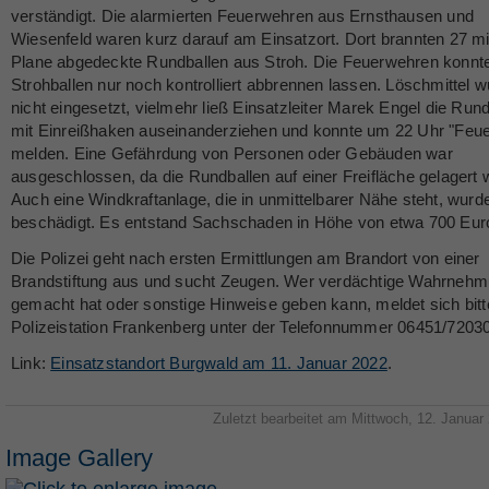
verständigt. Die alarmierten Feuerwehren aus Ernsthausen und
Wiesenfeld waren kurz darauf am Einsatzort. Dort brannten 27 mi
Plane abgedeckte Rundballen aus Stroh. Die Feuerwehren konnte
Strohballen nur noch kontrolliert abbrennen lassen. Löschmittel 
nicht eingesetzt, vielmehr ließ Einsatzleiter Marek Engel die Run
mit Einreißhaken auseinanderziehen und konnte um 22 Uhr "Feue
melden. Eine Gefährdung von Personen oder Gebäuden war
ausgeschlossen, da die Rundballen auf einer Freifläche gelagert 
Auch eine Windkraftanlage, die in unmittelbarer Nähe steht, wurde
beschädigt. Es entstand Sachschaden in Höhe von etwa 700 Eur
Die Polizei geht nach ersten Ermittlungen am Brandort von einer
Brandstiftung aus und sucht Zeugen. Wer verdächtige Wahrneh
gemacht hat oder sonstige Hinweise geben kann, meldet sich bitt
Polizeistation Frankenberg unter der Telefonnummer 06451/72030
Link:
Einsatzstandort Burgwald am 11. Januar 2022
.
Zuletzt bearbeitet am Mittwoch, 12. Januar
Image Gallery