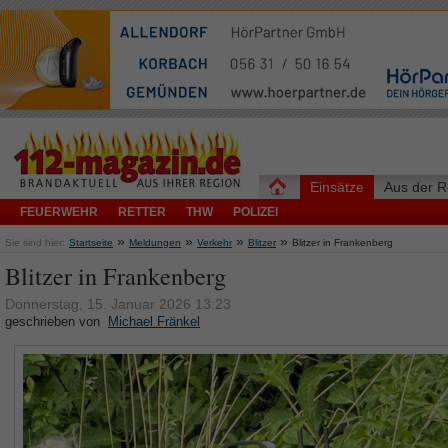
Einsätze
Aus der R
FEUERWEHR
RETTER
THW
POLIZEI
»
»
»
»
Sie sind hier:
Startseite
Meldungen
Verkehr
Blitzer
Blitzer in Frankenberg
Blitzer in Frankenberg
Donnerstag, 15. Januar 2026 13:23
geschrieben von
Michael Fränkel