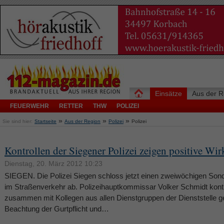
Einsätze
Aus der R
FEUERWEHR
RETTER
THW
POLIZEI
»
»
»
Sie sind hier:
Startseite
Aus der Region
Polizei
Polizei
Kontrollen der Siegener Polizei zeigen positive Wi
Dienstag, 20. März 2012 10:23
SIEGEN. Die Polizei Siegen schloss jetzt einen zweiwöchigen Son
im Straßenverkehr ab. Polizeihauptkommissar Volker Schmidt kontro
zusammen mit Kollegen aus allen Dienstgruppen der Dienststelle ge
Beachtung der Gurtpflicht und…