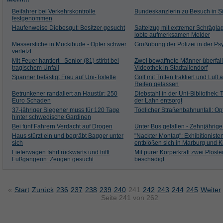
Beifahrer bei Verkehrskontrolle
Bundeskanzlerin zu Besuch in S
festgenommen
Haufenweise Diebesgut: Besitzer gesucht
Sattelzug mit extremer Schräglag
lobte aufmerksamen Melder
Messerstiche in Muckibude - Opfer schwer
Großübung der Polizei in der Psy
verletzt
Mit Feuer hantiert - Senior (81) stirbt bei
Zwei bewaffnete Männer überfal
tragischem Unfall
Videothek in Stadtallendorf
Spanner belästigt Frau auf Uni-Toilette
Golf mit Tritten traktiert und Luft
Reifen gelassen
Betrunkener randaliert an Haustür: 250
Diebstahl in der Uni-Bibliothek:
Euro Schaden
der Lahn entsorgt
37-jähriger Siegener muss für 120 Tage
Tödlicher Straßenbahnunfall: Opf
hinter schwedische Gardinen
Bei fünf Fahrern Verdacht auf Drogen
Unter Bus gefallen - Zehnjährige 
Haus stürzt ein und begräbt Bagger unter
"Nackter Montag": Exhibitioniste
sich
entblößen sich in Marburg und K
Lieferwagen fährt rückwärts und trifft
Mit purer Körperkraft zwei Pfoste
Fußgängerin: Zeugen gesucht
beschädigt
«
Start
Zurück
236
237
238
239
240
241
242
243
244
245
Weiter
Seite 241 von 262