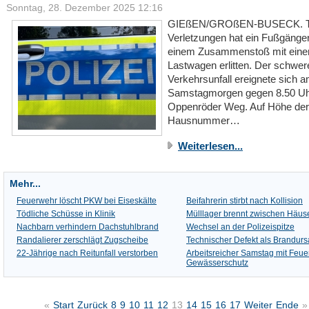
Sonntag, 28. Dezember 2025 12:16
GIEßEN/GROßEN-BUSECK. Tö
Verletzungen hat ein Fußgänger
einem Zusammenstoß mit ein
Lastwagen erlitten. Der schwer
Verkehrsunfall ereignete sich 
Samstagmorgen gegen 8.50 Uh
Oppenröder Weg. Auf Höhe der
Hausnummer…
Weiterlesen...
Mehr...
Feuerwehr löscht PKW bei Eiseskälte
Beifahrerin stirbt nach Kollision
Tödliche Schüsse in Klinik
Mülllager brennt zwischen Häus
Nachbarn verhindern Dachstuhlbrand
Wechsel an der Polizeispitze
Randalierer zerschlägt Zugscheibe
Technischer Defekt als Brandur
22-Jährige nach Reitunfall verstorben
Arbeitsreicher Samstag mit Feue
Gewässerschutz
«
Start
Zurück
8
9
10
11
12
13
14
15
16
17
Weiter
Ende
»