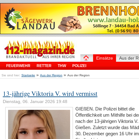
Einsätze
Aus der R
FEUERWEHR
RETTER
THW
POLIZEI
»
»
Sie sind hier:
Startseite
Aus der Region
Aus der Region
13-jährige Viktoria V. wird vermisst
Dienstag, 06. Januar 2026 19:48
GIEßEN. Die Polizei bittet die
Öffentlichkeit um Mithilfe bei d
nach der 13-jährigen Viktoria V
Gießen. Zuletzt wurde das Mä
30. Dezember gegen 16 Uhr im