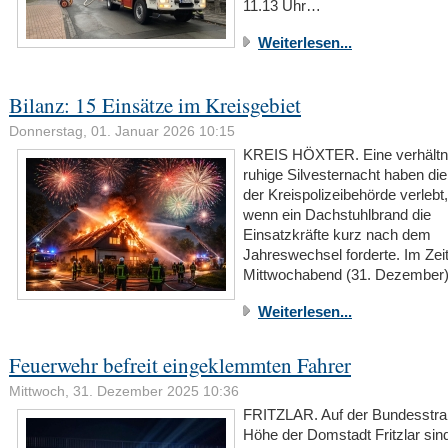
11.13 Uhr…
Weiterlesen...
Bilanz: 15 Einsätze im Kreisgebiet
Donnerstag, 01. Januar 2026 10:15
KREIS HÖXTER. Eine verhältn
ruhige Silvesternacht haben d
der Kreispolizeibehörde verlebt
wenn ein Dachstuhlbrand die
Einsatzkräfte kurz nach dem
Jahreswechsel forderte. Im Ze
Mittwochabend (31. Dezember
Weiterlesen...
Feuerwehr befreit eingeklemmten Fahrer
Mittwoch, 31. Dezember 2025 10:36
FRITZLAR. Auf der Bundesstra
Höhe der Domstadt Fritzlar si