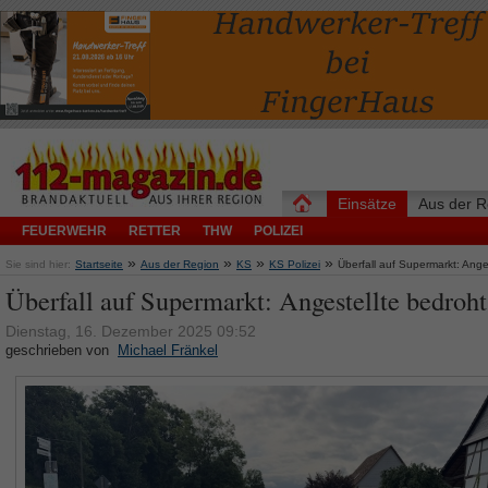
Einsätze
Aus der R
FEUERWEHR
RETTER
THW
POLIZEI
»
»
»
»
Sie sind hier:
Startseite
Aus der Region
KS
KS Polizei
Überfall auf Supermarkt: Ange
Überfall auf Supermarkt: Angestellte bedroht
Dienstag, 16. Dezember 2025 09:52
geschrieben von
Michael Fränkel