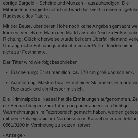
dortige Bargeld – Scheine und Münzen – auszuhändigen. Die
Mitarbeiterin reagierte sofort und warf das Geld in einen mitgefüh
Rucksack des Täters.
Mit der Beute, über deren Höhe noch keine Angaben gemacht we
können, verließ der Mann den Markt anschließend zu Fuß in unb
Richtung. Glücklicherweise wurde bei dem Überfall niemand verle
Umfangreiche Fahndungsmaßnahmen der Polizei führten bisher 
nicht zur Festnahme.
Der Täter wird wie folgt beschrieben:
Erscheinung: Er ist männlich, ca. 170 cm groß und schlank.
Ausstattung: Maskiert war er mit einer Skimaske; er führte ei
Rucksack und ein Messer mit sich.
Die Kriminalpolizei Kassel hat die Ermittlungen aufgenommen. Z
die Beobachtungen zum Tathergang oder andere verdächtige
Wahrnehmungen im Tatortbereich gemacht haben, werden gebete
mit dem Polizeipräsidium Nordhessen in Kassel unter der Telef
0561/9100 in Verbindung zu setzen. (ots/r)
- Anzeige -