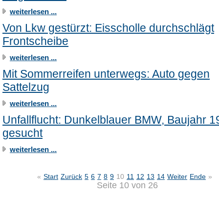
weiterlesen ...
Von Lkw gestürzt: Eisscholle durchschlägt
Frontscheibe
weiterlesen ...
Mit Sommerreifen unterwegs: Auto gegen
Sattelzug
weiterlesen ...
Unfallflucht: Dunkelblauer BMW, Baujahr 1
gesucht
weiterlesen ...
«
Start
Zurück
5
6
7
8
9
10
11
12
13
14
Weiter
Ende
»
Seite 10 von 26