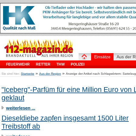
Einsätze
Aus der R
FEUERWEHR
RETTER
THW
POLIZEI
»
»
Sie sind hier:
Startseite
Aus der Region
Anzeige der Artikel nach Schlagwörtern: Sattelzug
"Iceberg"-Parfüm für eine Million Euro von
geklaut
weiterlesen ...
Dieseldiebe zapfen insgesamt 1500 Liter
Treibstoff ab