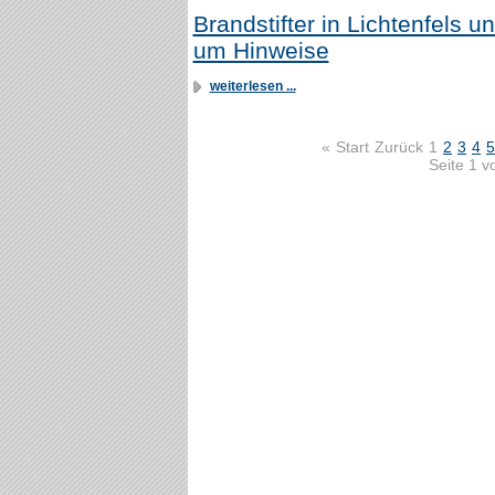
Brandstifter in Lichtenfels un
um Hinweise
weiterlesen ...
«
Start
Zurück
1
2
3
4
5
Seite 1 v