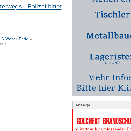
terwegs - Polizei bittet
6
Weiter
Ende
»
on 6
Anzeige