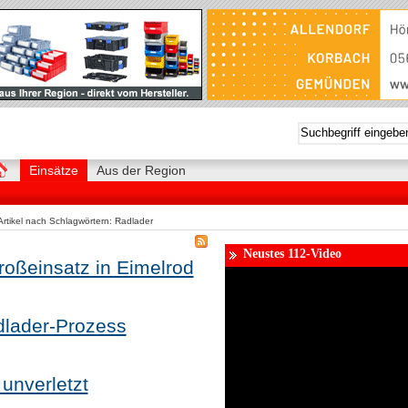
Einsätze
Aus der Region
Artikel nach Schlagwörtern: Radlader
Neustes 112-Video
roßeinsatz in Eimelrod
dlader-Prozess
unverletzt