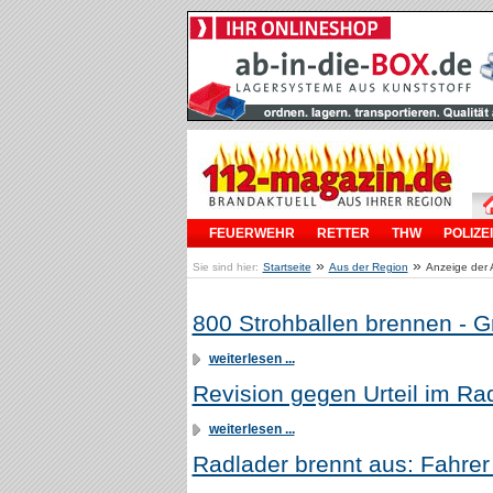
FEUERWEHR
RETTER
THW
POLIZEI
»
»
Sie sind hier:
Startseite
Aus der Region
Anzeige der 
800 Strohballen brennen - G
weiterlesen ...
Revision gegen Urteil im Ra
weiterlesen ...
Radlader brennt aus: Fahrer 