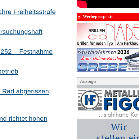
hre Freiheitsstrafe
Werbeprospekte
ersuchungshaft
B 252 – Festnahme
betrieb
Anzeige
r, Rad abgerissen,
nd richtet hohen