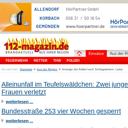
Einsätze
Aus der R
FEUERWEHR
RETTER
THW
POLIZEI
»
»
Sie sind hier:
Startseite
Aus der Region
Anzeige der Artikel nach Schlagwörtern: Laisa
Alleinunfall im Teufelswäldchen: Zwei junge
Frauen verletzt
weiterlesen ...
Bundesstraße 253 vier Wochen gesperrt
weiterlesen ...