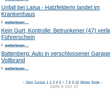
Unfall bei Laisa - Hatzfelderin landet im
Krankenhaus
weiterlesen ...
Kein Gurt, Kontrolle: Betrunkener (47) verli
Führerschein
weiterlesen ...
Battenberg: Auto in verschlossener Garage
Vollbrand
weiterlesen ...
«
Start
Zurück
1
2
3
4
5
6
7
8
9
10
Weiter
Ende
»
Seite 6 von 10