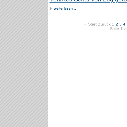
weiterlesen ...
«
Start
Zurück
1
2
3
4
Seite 1 v