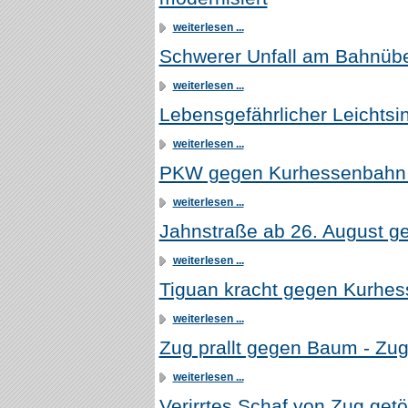
weiterlesen ...
Schwerer Unfall am Bahnüber
weiterlesen ...
Lebensgefährlicher Leichtsin
weiterlesen ...
PKW gegen Kurhessenbahn (a
weiterlesen ...
Jahnstraße ab 26. August ge
weiterlesen ...
Tiguan kracht gegen Kurhe
weiterlesen ...
Zug prallt gegen Baum - Zugf
weiterlesen ...
Verirrtes Schaf von Zug getö