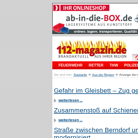
FEUERWEHR
RETTER
THW
POLIZEI
»
»
Sie sind hier:
Startseite
Aus der Region
Anzeige der 
Gefahr im Gleisbett – Zug g
weiterlesen ...
Zusammenstoß auf Schienen
weiterlesen ...
Straße zwischen Berndorf 
modernisiert