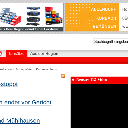
Einsätze
Aus der Region
Artikel nach Schlagwörtern: Kurhessenbahn
Neustes 112-Video
estoppt
 endet vor Gericht
und Mühlhausen