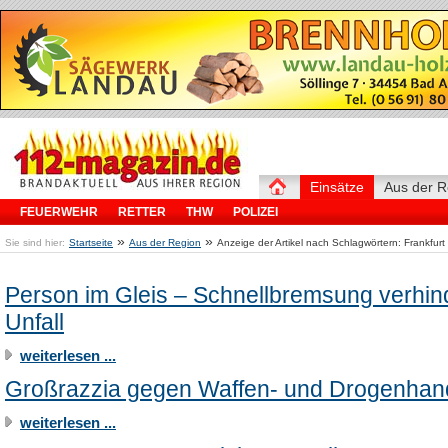
Einsätze
Aus der R
FEUERWEHR
RETTER
THW
POLIZEI
»
»
Sie sind hier:
Startseite
Aus der Region
Anzeige der Artikel nach Schlagwörtern: Frankfurt
Person im Gleis – Schnellbremsung verhin
Unfall
weiterlesen ...
Großrazzia gegen Waffen- und Drogenhan
weiterlesen ...