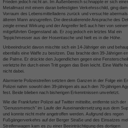
Frieden jedoch nicht an. Im Außenbereich schnappte er sich eine
Metallmast mit einem daran befestigten Verkehrsschild, ging dami
Vorraum des Lebensmittelladens zurück und versuchte abermals
älteren Mann anzugreifen. Die deeskalierende Ansprache des Det
zeigte erneut Wirkung und der Angreifer ließ auch hier von seine
mitgeführten Gegenstand ab. Er zog jedoch ein letztes Mal ein
Teppichmesser aus der Hosentasche und hielt es in die Höhe.
Unbeeindruckt davon mischte sich ein 14-Jähriger ein und behaup
ebenfalls eine Waffe zu besitzen. Das brachte den 39-Jährigen er
die Palme. Er drückte den Jugendlichen gegen eine Fenstersche
verletzte ihn durch einen Tritt gegen das Bein leicht. Eine Waffe ha
nicht dabei.
Alarmierte Polizeistreifen setzten dem Ganzen in der Folge ein E
Polizei nahm sowohl den 39-jährigen als auch den 70-jährigen Ag
fest. Beide blieben nach bisherigen Erkenntnissen unverletzt.
Wie die Frankfurter Polizei auf Twitter mitteilte, entfernte sich der
"Genussmensch" im Laufe der Auseinandersetzung aus dem Su
und konnte nicht mehr angetroffen werden.
Aufgrund des regen
Fußgängerverkehrs auf der Berger Straße und des Einsatzes me
Streifenwagen kam es zu einer Beeinträchtigung des dortigen