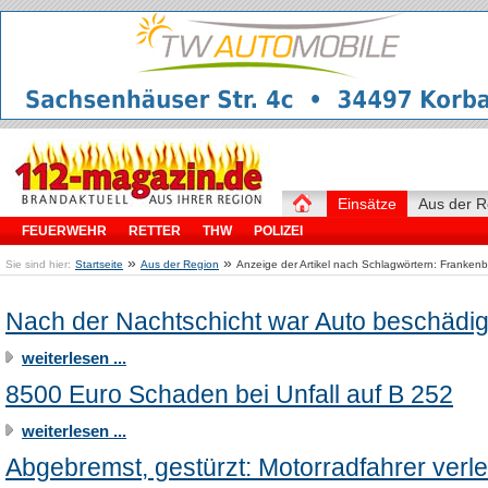
Einsätze
Aus der R
FEUERWEHR
RETTER
THW
POLIZEI
»
»
Sie sind hier:
Startseite
Aus der Region
Anzeige der Artikel nach Schlagwörtern: Franken
Nach der Nachtschicht war Auto beschädig
weiterlesen ...
8500 Euro Schaden bei Unfall auf B 252
weiterlesen ...
Abgebremst, gestürzt: Motorradfahrer verle