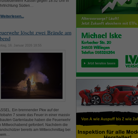
rufsfeuerwehr Kassel gegen 18.52 Uhr in
hrtrichtung Süden…
Weiterlesen...
euerwehr löscht zwei Brände am
bend
eitag, 16. Januar 2026 18:55
SSEL. Ein brennender Pkw auf der
tobahn 7 sowie das Feuer in einer massiv
bauten Gartenlaube haben die Feuerwehr
 Mittwochabend gefordert. Nachdem die
andschützer bereits am Mittwochmittag bei
inem…