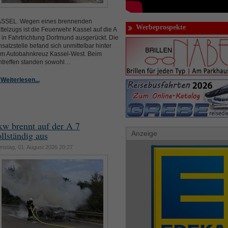
SSEL. Wegen eines brennenden
Werbeprospekte
ttelzugs ist die Feuerwehr Kassel auf die A
 in Fahrtrichtung Dortmund ausgerückt. Die
nsatzstelle befand sich unmittelbar hinter
m Autobahnkreuz Kassel-West. Beim
ntreffen standen sowohl…
Weiterlesen...
kw brennt auf der A 7
llständig aus
Anzeige
mstag, 01. August 2026 20:27