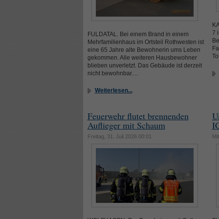
KA
7 
FULDATAL. Bei einem Brand in einem
Be
Mehrfamilienhaus im Ortsteil Rothwesten ist
Fa
eine 65 Jahre alte Bewohnerin ums Leben
To
gekommen. Alle weiteren Hausbewohner
blieben unverletzt. Das Gebäude ist derzeit
nicht bewohnbar.…
Weiterlesen...
Feuerwehr flutet brennenden
U
Auflieger mit Schaum
I
Freitag, 31. Juli 2026 00:01
Mit