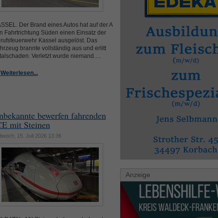
SSEL. Der Brand eines Autos hat auf der A
in Fahrtrichtung Süden einen Einsatz der
rufsfeuerwehr Kassel ausgelöst. Das
hrzeug brannte vollständig aus und erlitt
talschaden. Verletzt wurde niemand.…
Weiterlesen...
nbekannte bewerfen fahrenden
CE mit Steinen
twoch, 15. Juli 2026 13:36
Anzeige