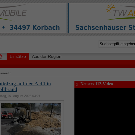
Einsätze
Aus der Region
uerwehr
attelzug auf der A 44 in
Neustes 112-Video
ollbrand
eitag, 07. August 2026 03:21