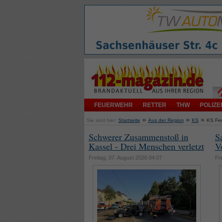
FEUERWEHR
RETTER
THW
POLIZEI
»
»
»
Sie sind hier:
Startseite
Aus der Region
KS
KS Fe
Schwerer Zusammenstoß in
S
Kassel - Drei Menschen verletzt
V
Freitag, 07. August 2026 04:07
Fr