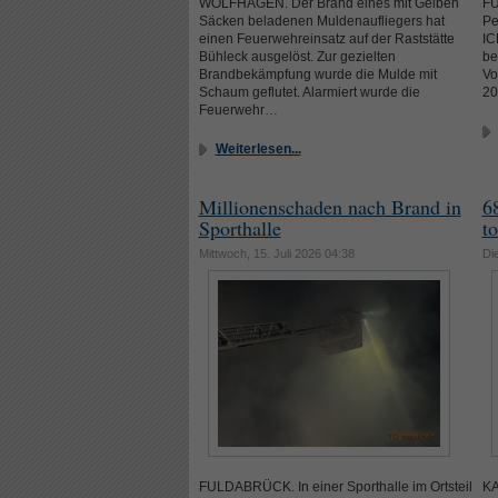
WOLFHAGEN. Der Brand eines mit Gelben
FU
Säcken beladenen Muldenaufliegers hat
Pe
einen Feuerwehreinsatz auf der Raststätte
IC
Bühleck ausgelöst. Zur gezielten
be
Brandbekämpfung wurde die Mulde mit
Vo
Schaum geflutet. Alarmiert wurde die
20
Feuerwehr…
Weiterlesen...
Millionenschaden nach Brand in
6
Sporthalle
t
Mittwoch, 15. Juli 2026 04:38
Die
FULDABRÜCK. In einer Sporthalle im Ortsteil
KA