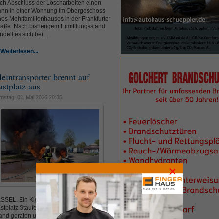
ch Abschluss der Löscharbeiten einen
nn in einer Wohnung im Obergeschoss
nes Mehrfamilienhauses in der Frankfurter
raße. Nach bisherigem Ermittlungsstand
ndelt es sich bei…
Weiterlesen...
leintransporter brennt auf
astplatz aus
mstag, 02. Mai 2026 20:35
×
SSEL. Ein Kleintransporter ist auf dem
stplatz Staufenberg an der Autobahn 7 in
and geraten und vollständig ausgebrannt.