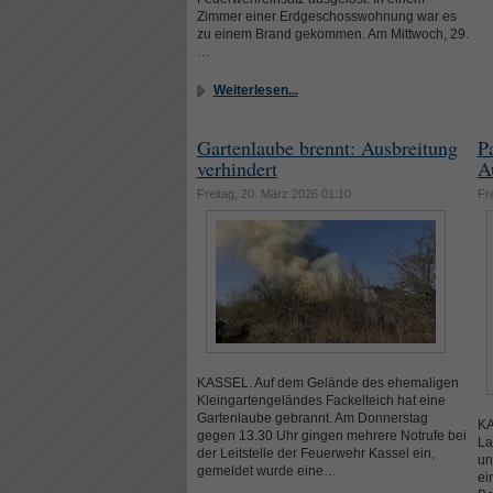
Zimmer einer Erdgeschosswohnung war es
zu einem Brand gekommen. Am Mittwoch, 29.
…
Weiterlesen...
Gartenlaube brennt: Ausbreitung
P
verhindert
A
Freitag, 20. März 2026 01:10
Fr
KASSEL. Auf dem Gelände des ehemaligen
Kleingartengeländes Fackelteich hat eine
Gartenlaube gebrannt. Am Donnerstag
KA
gegen 13.30 Uhr gingen mehrere Notrufe bei
La
der Leitstelle der Feuerwehr Kassel ein,
un
gemeldet wurde eine…
ei