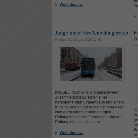
Be
Weiterlesen...
Fa
Junge unter Straßenbahn gerettet
F
A
Freitag, 30. Januar 2026 20:16
Fr
KASSEL. Nach einem folgenschweren
Zusammenstoß zwischen einer
herannahenden Straßenbahn und einem
Kind im Bereich der Wilhelmshöher Allee
KA
kam es zu einem großangelegten
Au
Rettungseinsatz der Feuerwehr und des
ge
Rettungsdienstes, bei dem…
am
Br
Weiterlesen...
e