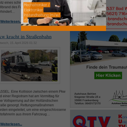
otz eines schnellen Eingreifens konnte ein
llbrand des Fahrzeugs nicht mehr
rhindert…
Weiterlesen...
kw kracht in Straßenbahn
twoch, 15. April 2026 01:32
SSEL. Eine Kollision zwischen einem Pkw
d einer Regiotram hat am Vormittag für
ne Vollsperrung auf der Holländischen
raße gesorgt. Rettungsmaßnahmen
rden eingeleitet, um eine eingeschlossene
tofahrerin aus ihrem Fahrzeug…
Weiterlesen...