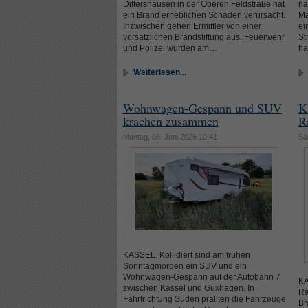
Dittershausen in der Oberen Feldstraße hat
na
ein Brand erheblichen Schaden verursacht.
Ma
Inzwischen gehen Ermittler von einer
ei
vorsätzlichen Brandstiftung aus. Feuerwehr
St
und Polizei wurden am…
ha
Weiterlesen...
Wohnwagen-Gespann und SUV
K
krachen zusammen
R
Montag, 08. Juni 2026 10:41
Sa
KASSEL. Kollidiert sind am frühen
Sonntagmorgen ein SUV und ein
Wohnwagen-Gespann auf der Autobahn 7
KA
zwischen Kassel und Guxhagen. In
Ra
Fahrtrichtung Süden prallten die Fahrzeuge
Br