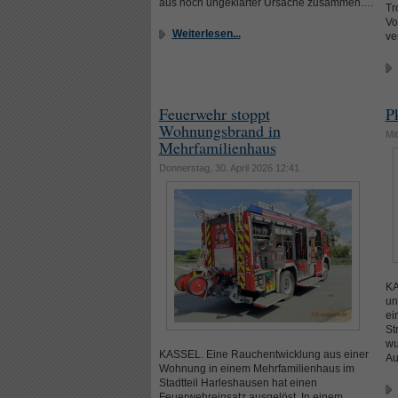
aus noch ungeklärter Ursache zusammen.…
Tr
Vo
Weiterlesen...
ve
Feuerwehr stoppt
P
Wohnungsbrand in
Mit
Mehrfamilienhaus
Donnerstag, 30. April 2026 12:41
KA
un
ei
St
wu
KASSEL. Eine Rauchentwicklung aus einer
Au
Wohnung in einem Mehrfamilienhaus im
Stadtteil Harleshausen hat einen
Feuerwehreinsatz ausgelöst. In einem