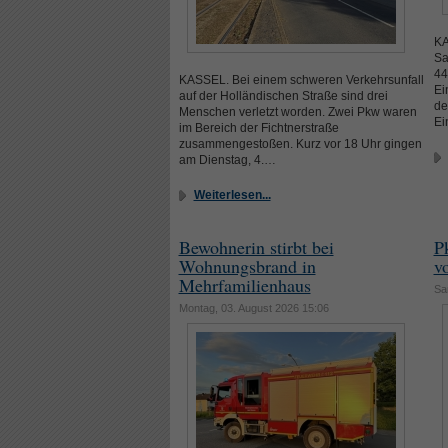
KA
Sa
44
KASSEL. Bei einem schweren Verkehrsunfall
Ei
auf der Holländischen Straße sind drei
de
Menschen verletzt worden. Zwei Pkw waren
Ei
im Bereich der Fichtnerstraße
zusammengestoßen. Kurz vor 18 Uhr gingen
am Dienstag, 4.…
Weiterlesen...
Bewohnerin stirbt bei
P
Wohnungsbrand in
vo
Mehrfamilienhaus
Sa
Montag, 03. August 2026 15:06