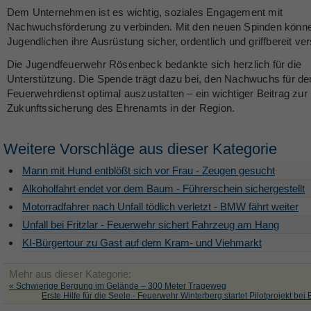
Dem Unternehmen ist es wichtig, soziales Engagement mit
Nachwuchsförderung zu verbinden. Mit den neuen Spinden könne
Jugendlichen ihre Ausrüstung sicher, ordentlich und griffbereit ve
Die Jugendfeuerwehr Rösenbeck bedankte sich herzlich für die
Unterstützung. Die Spende trägt dazu bei, den Nachwuchs für de
Feuerwehrdienst optimal auszustatten – ein wichtiger Beitrag zur
Zukunftssicherung des Ehrenamts in der Region.
Weitere Vorschläge aus dieser Kategorie
Mann mit Hund entblößt sich vor Frau - Zeugen gesucht
Alkoholfahrt endet vor dem Baum - Führerschein sichergestellt
Motorradfahrer nach Unfall tödlich verletzt - BMW fährt weiter
Unfall bei Fritzlar - Feuerwehr sichert Fahrzeug am Hang
KI-Bürgertour zu Gast auf dem Kram- und Viehmarkt
Mehr aus dieser Kategorie:
« Schwierige Bergung im Gelände – 300 Meter Trageweg
Erste Hilfe für die Seele - Feuerwehr Winterberg startet Pilotprojekt bei