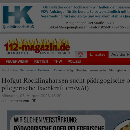
Einsätze
Aus der R
FEUERWEHR
RETTER
THW
POLIZEI
»
»
»
Sie sind hier:
Startseite
Einsätze
Retter
Hofgut Rocklinghausen sucht pädagogische ode
Hofgut Rocklinghausen sucht pädagogische o
pflegerische Fachkraft (m/w/d)
Mittwoch, 05. August 2026 18:20
geschrieben von RR