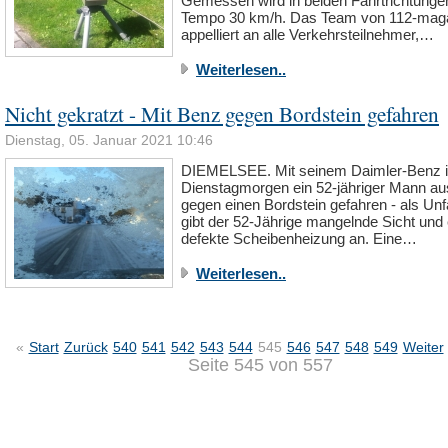
Gemessen wird in beiden Fahrtrichtungen.
Tempo 30 km/h. Das Team von 112-mag
appelliert an alle Verkehrsteilnehmer,…
Weiterlesen..
Nicht gekratzt - Mit Benz gegen Bordstein gefahren
Dienstag, 05. Januar 2021 10:46
DIEMELSEE. Mit seinem Daimler-Benz i
Dienstagmorgen ein 52-jähriger Mann aus
gegen einen Bordstein gefahren - als Unf
gibt der 52-Jährige mangelnde Sicht und 
defekte Scheibenheizung an. Eine…
Weiterlesen..
«
Start
Zurück
540
541
542
543
544
545
546
547
548
549
Weiter
Seite 545 von 557