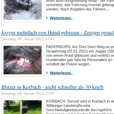
einen Böschungsabhang hinab - der Fahr
unverletzt, das Fahrzeug musste geborg
werden. Nach Angaben des Fahrers…
Weiterlesen..
Jogger mehrfach von Hund gebissen - Zeugen gesuc
Dienstag, 05. Januar 2021 14:40
PADERBORN. Am Drei-Seen-Weg ist a
Neujahrstag (01.01.2021) ein Jogger (28
von einem Hund gebissen und verletzt w
Hundehalter gab falsche Personalien an - 
ermittelt die Polizei wegen…
Weiterlesen..
Blitzer in Korbach - nicht schneller als 30 km/h
Dienstag, 05. Januar 2021 12:20
KORBACH. Derzeit wird in Korbach in d
Wildunger Landstraße eine
Geschwindigkeitskontrolle durchgeführt.