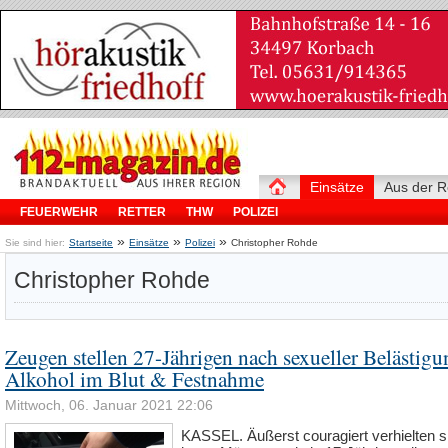
Einsätze
Aus der R
FEUERWEHR
RETTER
THW
POLIZEI
»
»
»
Sie sind hier:
Startseite
Einsätze
Polizei
Christopher Rohde
Christopher Rohde
Zeugen stellen 27-Jährigen nach sexueller Belästigu
Alkohol im Blut & Festnahme
Mittwoch, 06. Januar 2021 22:06
KASSEL. Äußerst couragiert verhielten s