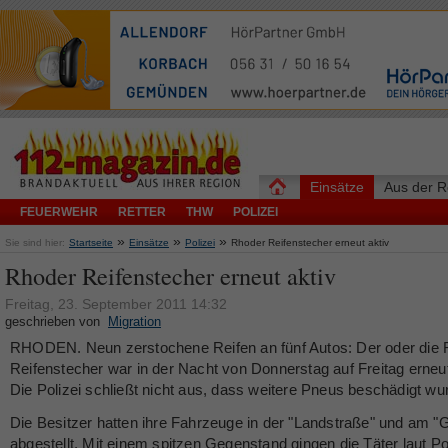
Einsätze
Aus der R
FEUERWEHR
RETTER
THW
POLIZEI
»
»
»
Sie sind hier:
Startseite
Einsätze
Polizei
Rhoder Reifenstecher erneut aktiv
Rhoder Reifenstecher erneut aktiv
Freitag, 23. September 2011 14:32
geschrieben von
Migration
RHODEN. Neun zerstochene Reifen an fünf Autos: Der oder die
Reifenstecher war in der Nacht von Donnerstag auf Freitag erneut
Die Polizei schließt nicht aus, dass weitere Pneus beschädigt wu
Die Besitzer hatten ihre Fahrzeuge in der "Landstraße" und am "
abgestellt. Mit einem spitzen Gegenstand gingen die Täter laut Po