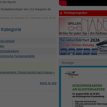
in die Nacht.
s Redaktionsteam von 112-magazin.de.
Werbeprospekte
bearbeitet am Samstag, 24. September 2011 06:46
 Kategorie
en verletzt
lden
ert Ausbreitung
dizinische Fachangestellte
Anzeige
egenverkehr: Polizei kommt nach Hause »
back to top