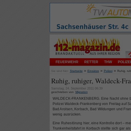
FEUERWEHR
RETTER
THW
POLIZEI
»
»
»
Sie sind hier:
Startseite
Einsätze
Polizei
Ruhig, ru
Ruhig, ruhiger, Waldeck-Fr
Samstag, 24. September 2011 06:39
geschrieben von
Migration
WALDECK-FRANKENBERG. Eine Nacht ohne beso
Polizei Waldeck-Frankenberg von Freitag auf Sam
Bad Arolsen, Korbach, Bad Wildungen und Fra
wenig ausrücken.
Eine Ruhestörung hier, eine Kontrolle dort – me
Trunkenheitsfahrt in Korbach stellte sich gar al