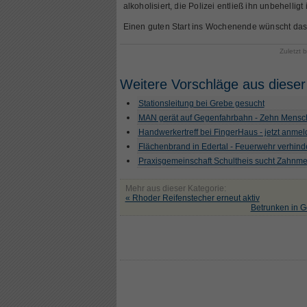
alkoholisiert, die Polizei entließ ihn unbehelligt 
Einen guten Start ins Wochenende wünscht da
Zuletzt 
Weitere Vorschläge aus dieser
Stationsleitung bei Grebe gesucht
MAN gerät auf Gegenfahrbahn - Zehn Mensch
Handwerkertreff bei FingerHaus - jetzt anme
Flächenbrand in Edertal - Feuerwehr verhind
Praxisgemeinschaft Schultheis sucht Zahnme
Mehr aus dieser Kategorie:
« Rhoder Reifenstecher erneut aktiv
Betrunken in G