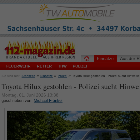
Einsätze
Aus der R
FEUERWEHR
RETTER
THW
POLIZEI
»
»
»
Sie sind hier:
Startseite
Einsätze
Polizei
Toyota Hilux gestohlen - Polizei sucht Hinweise
Toyota Hilux gestohlen - Polizei sucht Hinwe
Montag, 01. Juni 2026 13:38
geschrieben von
Michael Fränkel