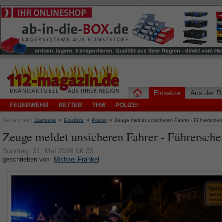
Einsätze
Aus der R
FEUERWEHR
RETTER
THW
POLIZEI
»
»
»
Sie sind hier:
Startseite
Einsätze
Polizei
Zeuge meldet unsicheren Fahrer - Führersche
Zeuge meldet unsicheren Fahrer - Führersch
Sonntag, 31. Mai 2026 06:39
geschrieben von
Michael Fränkel