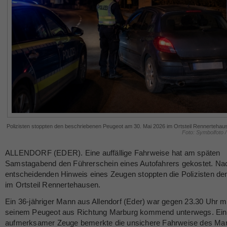
Polizisten stoppten den beschriebenen Peugeot am 30. Mai 2026 im Ortsteil Rennertehau
Foto: Symbolfoto /
ALLENDORF (EDER). Eine auffällige Fahrweise hat am späten
Samstagabend den Führerschein eines Autofahrers gekostet. N
entscheidenden Hinweis eines Zeugen stoppten die Polizisten d
im Ortsteil Rennertehausen.
Ein 36-jähriger Mann aus Allendorf (Eder) war gegen 23.30 Uhr m
seinem Peugeot aus Richtung Marburg kommend unterwegs. Ein
aufmerksamer Zeuge bemerkte die unsichere Fahrweise des Ma