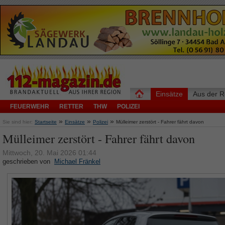
Einsätze
Aus der R
FEUERWEHR
RETTER
THW
POLIZEI
»
»
»
Sie sind hier:
Startseite
Einsätze
Polizei
Mülleimer zerstört - Fahrer fährt davon
Mülleimer zerstört - Fahrer fährt davon
Mittwoch, 20. Mai 2026 01:44
geschrieben von
Michael Fränkel