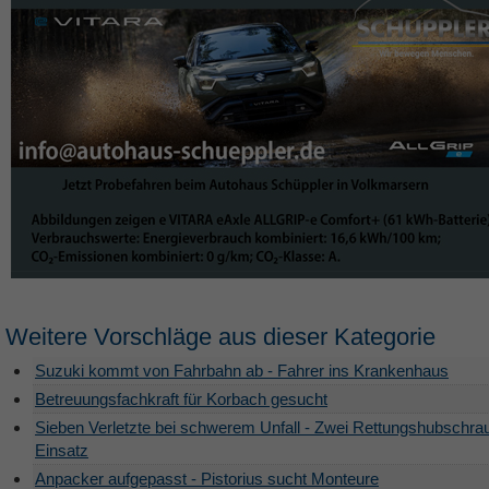
Weitere Vorschläge aus dieser Kategorie
Suzuki kommt von Fahrbahn ab - Fahrer ins Krankenhaus
Betreuungsfachkraft für Korbach gesucht
Sieben Verletzte bei schwerem Unfall - Zwei Rettungshubschra
Einsatz
Anpacker aufgepasst - Pistorius sucht Monteure