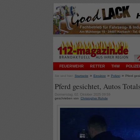
FEUERWEHR
RETTER
THW
POLIZEI
»
»
»
Sie sind hier:
Startseite
Einsätze
Polizei
Pferd ges
Pferd gesichtet, Autos Tota
Donnerstag, 02. Oktober 2025 09:59
geschrieben von
Christopher Rohde