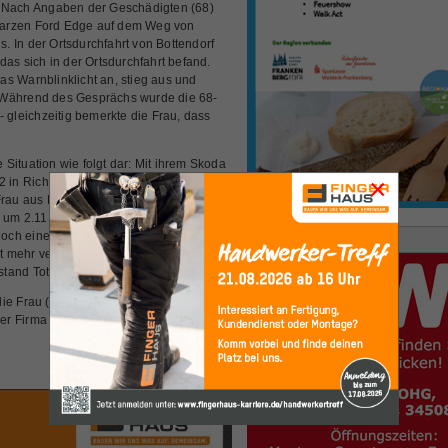
. Nach Angaben der Geschädigten (68)
warzen Ford Edge auf dem Weg von
 In der Ortsdurchfahrt von Bottendorf
das sich in der Ortsdurchfahrt befand.
das Warnblinklicht an, stieg aus und
 Während des Gesprächs wurde die 68-
- gleichzeitig bemerkte die Frau, dass
e Situation wie folgt dar: Mit ihrem Skoda
×
52 in Richtung Ernsthausen unterwegs.
rau aus Frankenberg bei ihrer Fahrt. In
 um 2.11 Uhr einen mit Warnblinklicht
och einen Fuß auf die Bremse, den
Anzeige
mehr verhindern. Mit voller Wucht traf
stand Totalschaden.
die Frau (35) ins Krankenhaus nach
er Firma AVAS abgeschleppt, der zweite