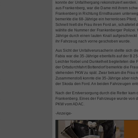
konnte der Unfallhergang rekonstruiert werden
aus Frankenberg, war die Dame mit ihrem sch
Frankenberg in Richtung Ernsthausen unterwegs.
bemerkte die 68-Jährige ein herrenloses Pferd, 
Schnell hielt die Frau ihren Ford an, schaltetet 
wählte die Nummer der Frankenberger Polizei.
Jährige durch einen lauten Knall aufgeschreckt 
ihr Fahrzeug nach vorne geschoben wurde.
Aus Sicht der Unfallverursacherin stellte sich di
Fabia war die 35-Jährige ebenfalls auf der B 2
Leichter Nebel und Dunkelheit begleiteten die F
der Ortsdurchfahrt Bottendorf bemerkte die Frau
stehenden PKW zu spät. Zwar bekam die Frau n
Zusammenstoß konnte die 35-Jährige aber nicht 
der Skoda den Ford. An beiden Fahrzeugen ent
Nach der Erstversorgung durch die Retter kam 
Frankenberg. Eines der Fahrzeuge wurde von d
PKW vom ADAC.
-Anzeige-