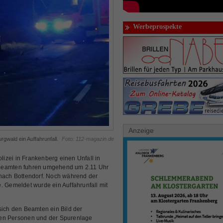
Werbeprospekte
Anzeige
gwald ein Auffahrunfall.
Foto: 112-magazin.de
izei in Frankenberg einen Unfall in
 Beamten fuhren umgehend um 2.11 Uhr
 nach Bottendorf. Noch während der
le. Gemeldet wurde ein Auffahrunfall mit
sich den Beamten ein Bild der
ten Personen und der Spurenlage