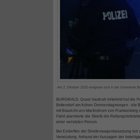
Am 2. Oktober 2025 ereignete sich in der Gemeinde Bur
BURGWALD. Quasi hautnah miterlebt hat die Pol
Bottendorf am frühen Donnerstagmorgen - die
mit Blaulicht uns Martinshorn von Frankenberg
Fahrt alarmierte die Streife die Rettungsleitstel
einer verletzten Person.
Bei Eintreffen der Streifenwagenbesatzung bot 
Verwüstung. Anhand der Aussagen der beteilig