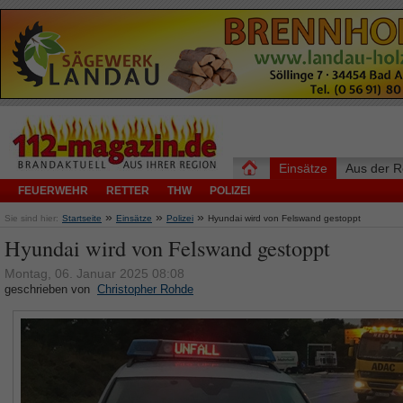
Einsätze
Aus der R
FEUERWEHR
RETTER
THW
POLIZEI
»
»
»
Sie sind hier:
Startseite
Einsätze
Polizei
Hyundai wird von Felswand gestoppt
Hyundai wird von Felswand gestoppt
Montag, 06. Januar 2025 08:08
geschrieben von
Christopher Rohde