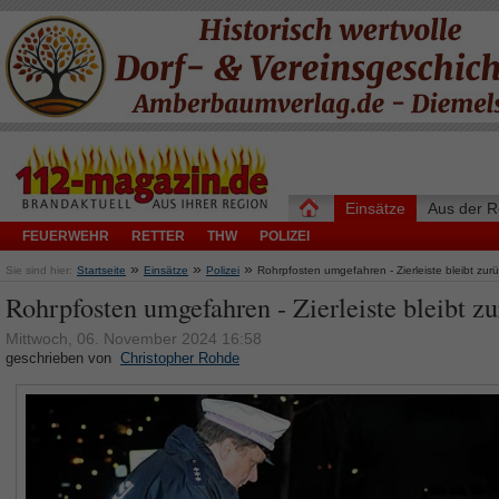
Einsätze
Aus der R
FEUERWEHR
RETTER
THW
POLIZEI
»
»
»
Sie sind hier:
Startseite
Einsätze
Polizei
Rohrpfosten umgefahren - Zierleiste bleibt zur
Rohrpfosten umgefahren - Zierleiste bleibt z
Mittwoch, 06. November 2024 16:58
geschrieben von
Christopher Rohde