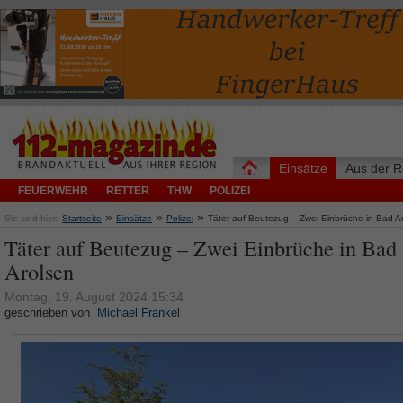
Einsätze
Aus der R
FEUERWEHR
RETTER
THW
POLIZEI
»
»
»
Sie sind hier:
Startseite
Einsätze
Polizei
Täter auf Beutezug – Zwei Einbrüche in Bad A
Täter auf Beutezug – Zwei Einbrüche in Bad
Arolsen
Montag, 19. August 2024 15:34
geschrieben von
Michael Fränkel