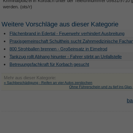
Kriminalpolizei in Korbach unter der Telefonnummer 05631/9710 g
werden. (ots/r)
Weitere Vorschläge aus dieser Kategorie
Flächenbrand in Edertal - Feuerwehr verhindert Ausbreitung
Praxisgemeinschaft Schultheis sucht Zahnmedizinische Fachan
800 Strohballen brennen - Großeinsatz in Eimelrod
Tankzug rollt Abhang hinunter - Fahrer stirbt an Unfallstelle
Betreuungsfachkraft für Korbach gesucht
Mehr aus dieser Kategorie:
« Sachbeschädigung - Reifen an vier Autos zerstochen
Ohne Führerschein und zu tief ins Glas
ba