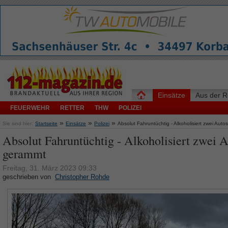
Einsätze
Aus der R
FEUERWEHR
RETTER
THW
POLIZEI
»
»
»
Sie sind hier:
Startseite
Einsätze
Polizei
Absolut Fahruntüchtig - Alkoholisiert zwei Aut
Absolut Fahruntüchtig - Alkoholisiert zwei A
gerammt
Freitag, 31. März 2023 09:33
geschrieben von
Christopher Rohde