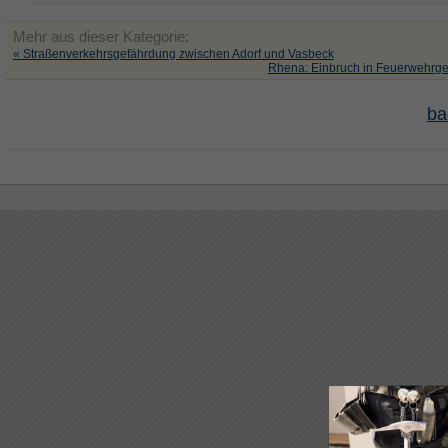
Mehr aus dieser Kategorie:
« Straßenverkehrsgefährdung zwischen Adorf und Vasbeck
Rhena: Einbruch in Feuerwehrge
ba