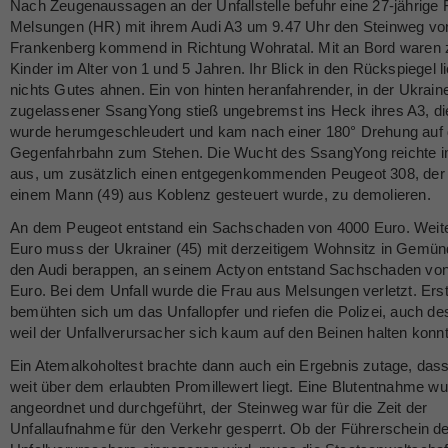
Nach Zeugenaussagen an der Unfallstelle befuhr eine 27-jährige 
Melsungen (HR) mit ihrem Audi A3 um 9.47 Uhr den Steinweg vo
Frankenberg kommend in Richtung Wohratal. Mit an Bord waren 
Kinder im Alter von 1 und 5 Jahren. Ihr Blick in den Rückspiegel l
nichts Gutes ahnen. Ein von hinten heranfahrender, in der Ukrain
zugelassener SsangYong stieß ungebremst ins Heck ihres A3, di
wurde herumgeschleudert und kam nach einer 180° Drehung auf 
Gegenfahrbahn zum Stehen. Die Wucht des SsangYong reichte 
aus, um zusätzlich einen entgegenkommenden Peugeot 308, der
einem Mann (49) aus Koblenz gesteuert wurde, zu demolieren.
An dem Peugeot entstand ein Sachschaden von 4000 Euro. Weit
Euro muss der Ukrainer (45) mit derzeitigem Wohnsitz in Gemün
den Audi berappen, an seinem Actyon entstand Sachschaden vo
Euro. Bei dem Unfall wurde die Frau aus Melsungen verletzt. Erst
bemühten sich um das Unfallopfer und riefen die Polizei, auch de
weil der Unfallverursacher sich kaum auf den Beinen halten konn
Ein Atemalkoholtest brachte dann auch ein Ergebnis zutage, das
weit über dem erlaubten Promillewert liegt. Eine Blutentnahme w
angeordnet und durchgeführt, der Steinweg war für die Zeit der
Unfallaufnahme für den Verkehr gesperrt. Ob der Führerschein d